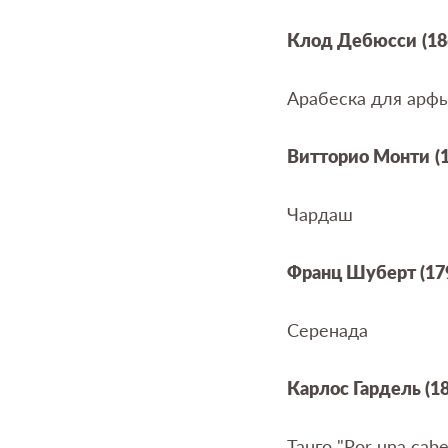
Клод Дебюсси
(1
Арабеска для арф
Витторио Монти
(
Чардаш
Франц Шуберт (17
Серенада
Карлос Гардель (1
Танго "
Por
una
cabe