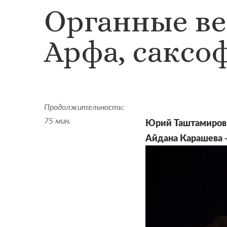
Органные ве
Арфа, саксо
Продолжительность:
75 мин.
Юрий Таштамиров 
Айдана Карашева 