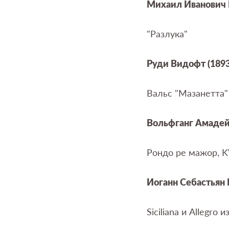
Михаил Иванович
"Разлука"
Руди Видофт (1893
Вальс "Мазанетта"
Вольфганг Амадей
Рондо ре мажор,
K
Иоганн Себастьян
Siciliana
и
Allegro
и