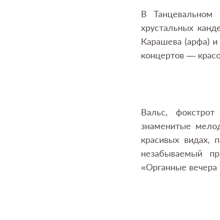
В Танцевальном 
хрустальных канде
Карашева (арфа) и
концертов — красо
Вальс, фокстрот
знаменитые мелод
красивых видах, 
незабываемый пр
«Органные вечера 