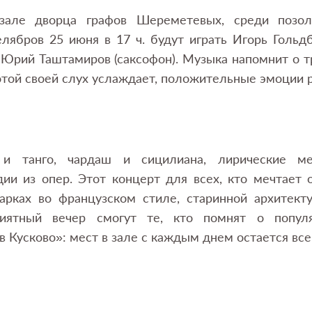
зале дворца графов Шереметевых, среди позол
лябров 25 июня в 17 ч. будут играть Игорь Гольдбе
 Юрий Таштамиров (саксофон). Музыка напомнит о 
той своей слух услаждает, положительные эмоции 
 и танго, чардаш и сицилиана, лирические ме
ии из опер. Этот концерт для всех, кто мечтает 
парках во французском стиле, старинной архитект
иятный вечер смогут те, кто помнят о популя
в Кусково»: мест в зале с каждым днем остается вс