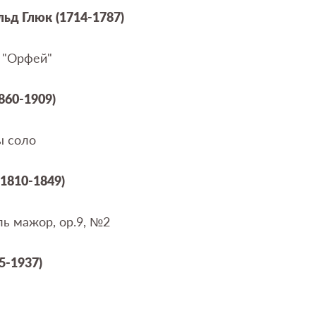
льд
Глюк
(1714-1787)
ы "Орфей"
860-1909)
фы соло
1810-1849)
ль мажор
,
op
.9, №2
5-1937)