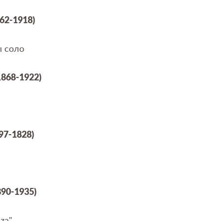
862-1918)
ы соло
1868-1922)
97-1828)
890-1935)
za
"