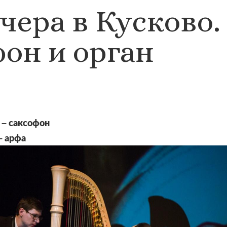
чера в Кусково.
фон и орган
– саксофон
– арфа