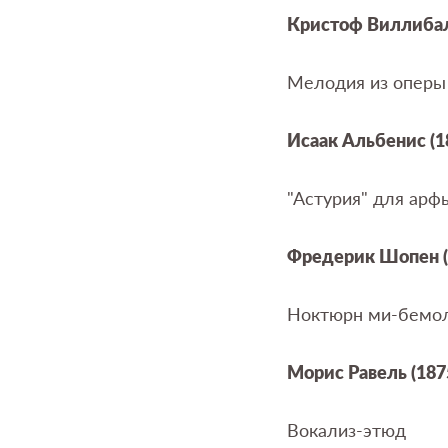
Кристоф Виллиба
Мелодия из опер
Исаак Альбенис (1
"Астурия" для ар
Фредерик Шопен (
Ноктюрн ми-бемо
Морис Равель (187
Вокализ-этюд