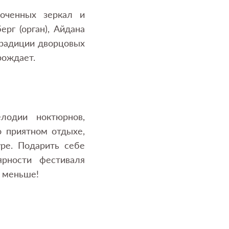
оченных зеркал и
рг (орган), Айдана
традиции дворцовых
рождает.
лодии ноктюрнов,
о приятном отдыхе,
уре. Подарить себе
рности фестиваля
е меньше!