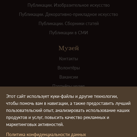
Публикации. Изобразительное искусство
Публикации. Декоративно-прикладное искусство
Публикации. Сборники статей
Публикации в СМИ
Музей
Контакты
Волонтёры
Вакансии
Партнёры музея
Для прессы
Этот сайт использует куки-файлы и другие технологии,
чтобы помочь вам в навигации, а также предоставить лучший
Официальные документы
пользовательский опыт, анализировать использование наших
Ваш вклад в пополнение коллекции
продуктов и услуг, повысить качество рекламных и
Реставрация картины "Корабли в гавани Флиссингена"
маркетинговых активностей.
Политика конфиденциальности данных