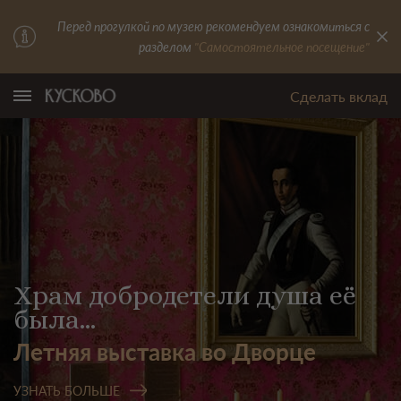
Перед прогулкой по музею рекомендуем ознакомиться с
разделом
"Самостоятельное посещение"
Сделать вклад
Храм добродетели душа её
была...
Летняя выставка во Дворце
УЗНАТЬ БОЛЬШЕ