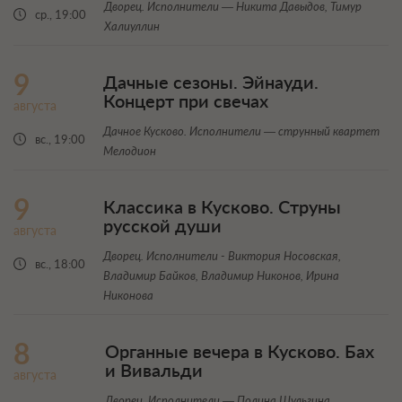
Дворец. Исполнители — Никита Давыдов, Тимур
ср., 19:00
Халиуллин
9
Дачные сезоны. Эйнауди.
Концерт при свечах
августа
Дачное Кусково. Исполнители — струнный квартет
вс., 19:00
Мелодион
9
Классика в Кусково. Струны
русской души
августа
Дворец. Исполнители - Виктория Носовская,
вс., 18:00
Владимир Байков, Владимир Никонов, Ирина
Никонова
8
Органные вечера в Кусково. Бах
и Вивальди
августа
Дворец. Исполнители — Полина Шульгина,