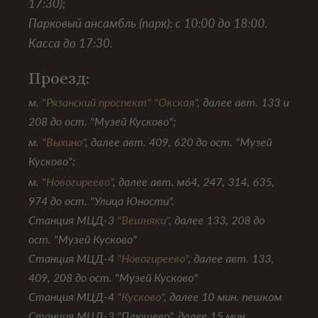
17:30);
Парковый ансамбль (парк): с 10:00 до 18:00.
Касса до 17:30.
Проезд:
м.
"Рязанский проспект" "Окская"
, далее авт. 133 и
208 до ост. "Музей Кусково";
м.
"Выхино"
, далее авт. 409, 620 до ост. "Музей
Кусково";
м.
"Новогиреево"
, далее авт. м64, 247, 314, 635,
974 до ост. "Улица Юности".
Станция МЦД-3
"Вешняки"
, далее 133, 208 до
ост. "Музей Кусково"
Станция МЦД-4
"Новогиреево"
, далее авт. 133,
409, 208 до ост. "Музей Кусково"
Станция МЦД-4
"Кусково"
, далее 10 мин. пешком
Станция МЦД-3 "Плющево", далее 15 мин.