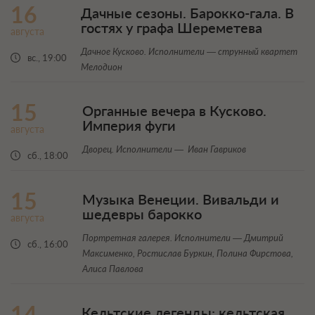
16
Дачные сезоны. Барокко-гала. В
гостях у графа Шереметева
августа
Дачное Кусково. Исполнители — струнный квартет
вс., 19:00
Мелодион
15
Органные вечера в Кусково.
Империя фуги
августа
Дворец. Исполнители — Иван Гавриков
сб., 18:00
15
Музыка Венеции. Вивальди и
шедевры барокко
августа
Портретная галерея. Исполнители — Дмитрий
сб., 16:00
Максименко, Ростислав Буркин, Полина Фирстова,
Алиса Павлова
14
Кельтские легенды: кельтская