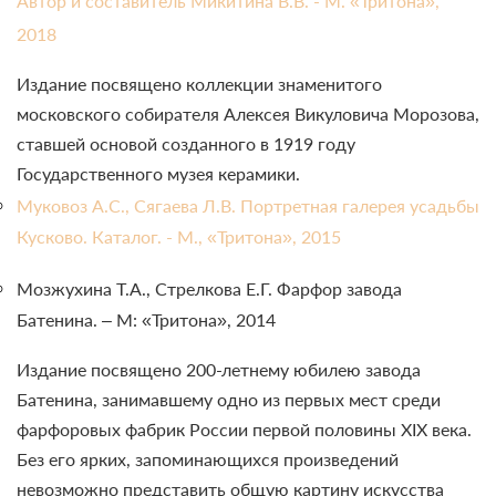
Автор и составитель Микитина В.В. - М. «Тритона»,
2018
Издание посвящено коллекции знаменитого
московского собирателя Алексея Викуловича Морозова,
ставшей основой созданного в 1919 году
Государственного музея керамики.
Муковоз А.С., Сягаева Л.В. Портретная галерея усадьбы
Кусково. Каталог. - М., «Тритона», 2015
Мозжухина Т.А., Стрелкова Е.Г. Фарфор завода
Батенина. – М: «Тритона», 2014
Издание посвящено 200-летнему юбилею завода
Батенина, занимавшему одно из первых мест среди
фарфоровых фабрик России первой половины
XIX
века.
Без его ярких, запоминающихся произведений
невозможно представить общую картину искусства