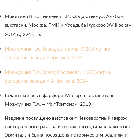
Микитина В.В., Еникеева Т.И. «Ода стеклу». Альбом
выставки. Москва, ГМК и «Усадьба Кусково XVIII века»,
2014 г., 294 стр.
Мозжухина Т.А. Завод Батенина. К 200-летию
основания завода // Тритона, 2014
Мозжухина Т.А. Завод Сафонова. К 200-летию
основания завода // А-Тритона, 2014
Галантный век в фарфоре //Автор и составитель
Мозжухина Т.А. – М: «Тритона», 2013
Издание посвящено выставке «Невозвратный мираж
пасторального рая…», которая проходила в павильоне
Эрмитаж и была посвящена историческим реалиям и