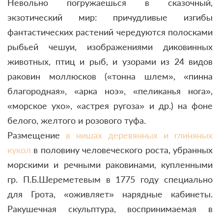
Невольно погружаешься в сказочный,
экзотический мир: причудливые изгибы
фантастических растений чередуются полосками
рыбьей чешуи, изображениями диковинных
животных, птиц и рыб, и узорами из 24 видов
раковин моллюсков («тонна шлем», «пинна
благородная», «арка ноэ», «пеликанья нога»,
«морское ухо», «астрея ругоза» и др.) на фоне
белого, желтого и розового туфа.
Размещение
в нишах деревянных и глиняных
кукол
в половину человеческого роста, убранных
морскими и речными раковинами, купленными
гр. П.Б.Шереметевым в 1775 году специально
для Грота, «оживляет» нарядные кабинеты.
Ракушечная скульптура, воспринимаемая в