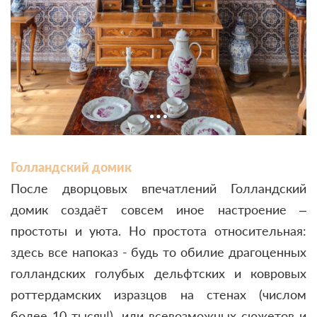
Голландский домик
После дворцовых впечатлений Голландский
домик создаёт совсем иное настроение –
простоты и уюта. Но простота относительная:
здесь все напоказ - будь то обилие драгоценных
голландских голубых дельфтских и ковровых
роттердамских изразцов на стенах (числом
более 10 тысяч!), или всевозможных сюжетов и