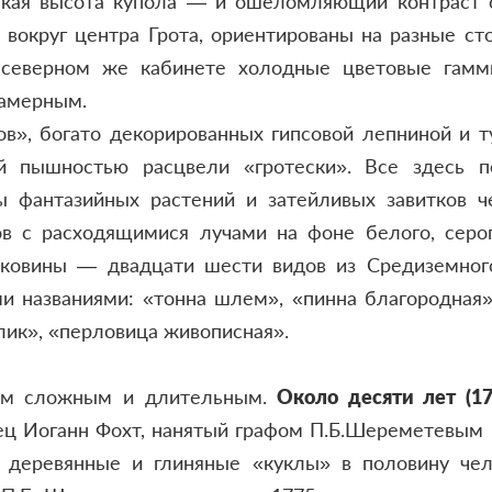
гулкая высота купола — и ошеломляющий контраст
 вокруг центра Грота, ориентированы на разные ст
 северном же кабинете холодные цветовые гаммы
камерным.
ов», богато декорированных гипсовой лепниной и
й пышностью расцвели «гротески». Все здесь по
бы фантазийных растений и затейливых завитков 
в с расходящимися лучами на фоне белого, серог
ковины — двадцати шести видов из Средиземного
 названиями: «тонна шлем», «пинна благородная»,
лик», «перловица живописная».
ом сложным и длительным.
Около десяти лет (176
ец Иоганн Фохт, нанятый графом П.Б.Шереметевым 
деревянные и глиняные «куклы» в половину чел