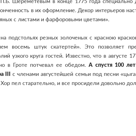
П.Б. Шереметевым в конце 1775 года специально
конченность в их оформление. Декор интерьеров на
яных с листами и фарфоровыми цветами».
на подстольях резных золоченых с красною краско
нем восемь штук скатертей». Это позволяет пр
ий узкого круга гостей. Известно, что в августе 1
нно в Гроте потчевал ее обедом.
А спустя 100 лет
 III
с членами августейшей семьи под песни «цыга
 Хор пел старательно, и все просидели довольно дол