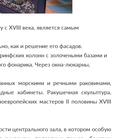
 с XVIII века, является самым
но, как и решение его фасадов.
оринфских колонн с золочеными базами и
ого фонарика. Через окна-люкарны,
ранных морскими и речными раковинами,
дные кабинеты. Ракушечная скульптура,
оевропейских мастеров II половины ХVIII
ти центрального зала, в котором особую