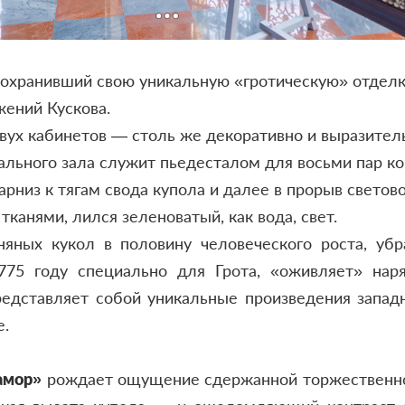
 сохранивший свою уникальную «гротическую» отделку
жений Кускова.
ух кабинетов — столь же декоративно и выразитель
ального зала служит пьедесталом для восьми пар к
рниз к тягам свода купола и далее в прорыв светов
тканями, лился зеленоватый, как вода, свет.
яных кукол в половину человеческого роста, уб
75 году специально для Грота, «оживляет» наря
редставляет собой уникальные произведения западн
е.
амор»
рождает ощущение сдержанной торжественнос