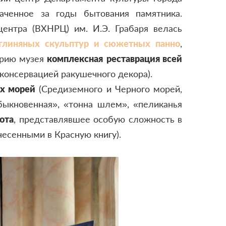
аченное за годы бытования памятника.
центра (ВХНРЦ) им. И.Э. Грабаря велась
 глиняных скульптур и сюжетных панно
,
орию музея
комплексная
реставрация всей
консервацией ракушечного декора).
их морей
(Средиземного и Черного морей,
обыкновенная», «тонна шлем», «пеликанья
ота
, представлявшее особую сложность в
есенными в Красную книгу).