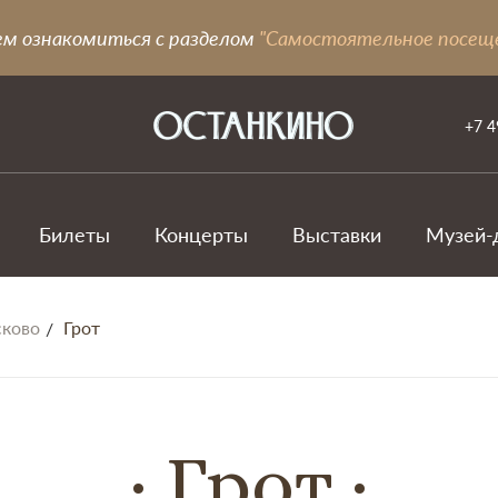
ем ознакомиться с разделом
"Самостоятельное посещ
+7 4
Билеты
Концерты
Выставки
Музей-
сково
Грот
Грот