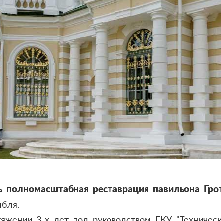
ь полномасштабная реставрация павильона Гро
мбля.
яжении 3-х лет под руководством ГКУ "Техничес