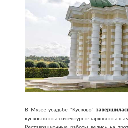
В Музее-усадьбе "Кусково"
завершилас
кусковского архитектурно-паркового анса
Реставрационные работы велись на прот