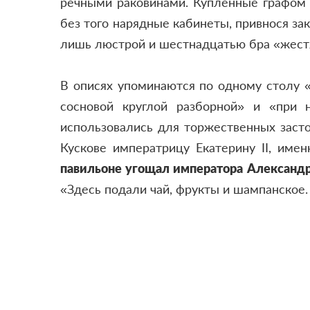
речными раковинами. Купленные графом 
без того нарядные кабинеты, привнося за
лишь люстрой и шестнадцатью бра «жест
В описях упоминаются по одному столу «
сосновой круглой разборной» и «при 
использовались для торжественных застол
Кускове императрицу Екатерину II, име
павильоне угощал императора Александра
«Здесь подали чай, фрукты и шампанское.