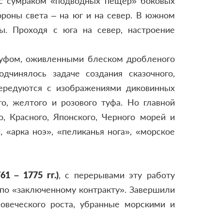
 с сумраком «подводных пещер» боковых
ороны света – на юг и на север. В южном
. Проходя с юга на север, настроение
 туфом, оживленными блеском дробленого
дчинялось задаче создания сказочного,
чередуются с изображениями диковинных
о, желтого и розового туфа. Но главной
, Красного, Японского, Черного морей и
 «арка ноэ», «пеликанья нога», «морское
1 – 1775 гг.)
, с перерывами эту работу
по «заключенному контракту».
Завершили
овеческого роста, убранные морскими и