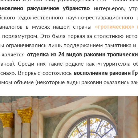
тановлено ракушечное убранство
интерьеров, утр
кого художественного научно-реставрационного 
аналогов в музеях нашей страны
«гротических»
, перламутром. Это была первая за столетнюю ист
ты ограничивались лишь поддержанием памятника и 
 является
отделка из 24 видов раковин тропическ
еанов). Среди них такие редкие как «туррителла 
исная». Впервые состоялось
восполнение раковин Гр
имом объеме (некоторые виды раковин оказались зан