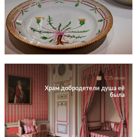
Феномен фарфора Дании последней четверти XVIII —
второй половины XХ века
С 25 июня
Храм добродетели душа её
была