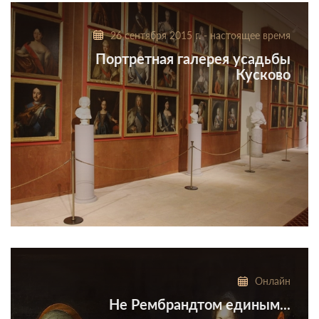
К 75-летию В.В. Неплюева
26 сентября 2015 г. - настоящее время
Портретная галерея усадьбы
Кусково
Портретная галерея усадьбы Кусково – одно из
ценнейших отечественных собраний портретной
живописи и подлинный раритет русской культуры
Онлайн
XVIII века
Не Рембрандтом единым...