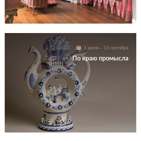
Сезонная выставка о выдающейся актрисе
крепостного театра Шереметевых Прасковье
Ивановне Ковалёвой-Жемчуговой
1 июля – 13 сентября
По краю промысла