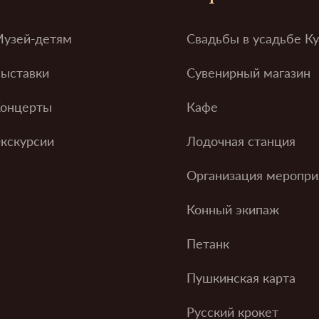
узей-детям
Свадьбы в усадьбе К
ыставки
Сувенирный магазин
онцерты
Кафе
кскурсии
Лодочная станция
Организация меропри
Конный экипаж
Петанк
Пушкинская карта
Русский крокет