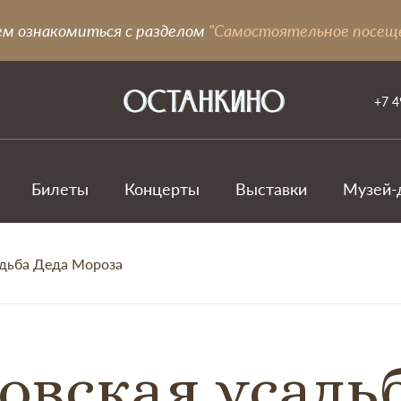
ем ознакомиться с разделом
"Самостоятельное посещ
+7 4
Билеты
Концерты
Выставки
Музей-
адьба Деда Мороза
овская усадь