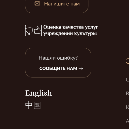
Напишите нам
Нашли ошибку?
СООБЩИТЕ НАМ
О
English
В
中国
К
А