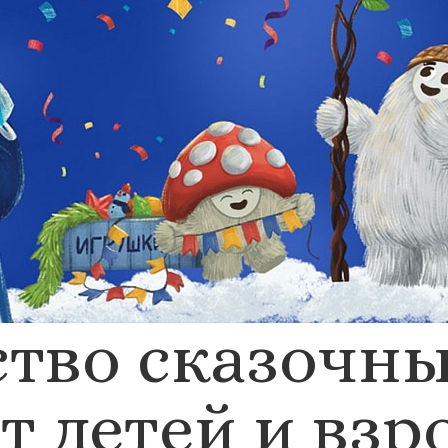
тво сказочны
т детей и взр