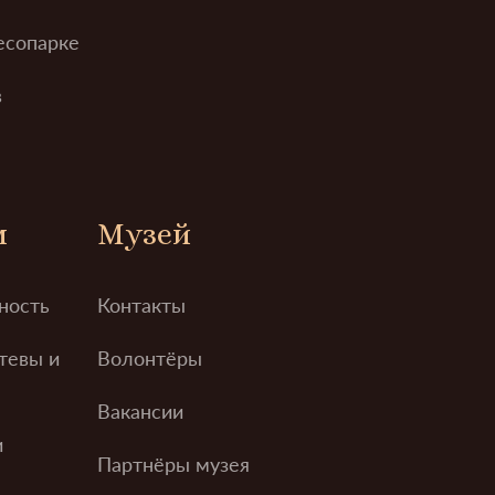
есопарке
в
м
Музей
ность
Контакты
тевы и
Волонтёры
Вакансии
и
Партнёры музея