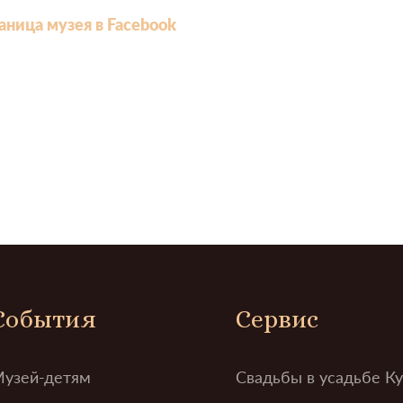
аница музея в Facebook
События
Сервис
узей-детям
Свадьбы в усадьбе К