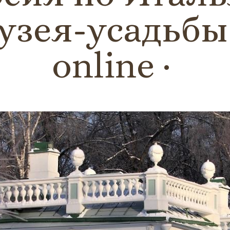
узея-усадьбы 
online