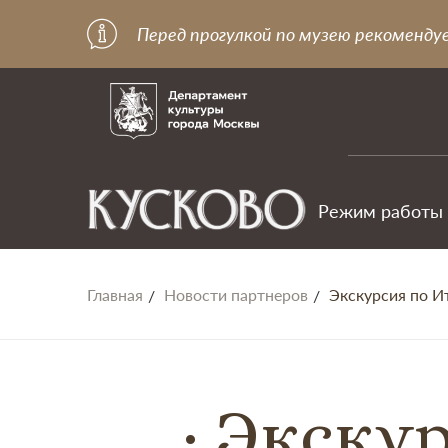
Перед прогулкой по музею рекоменду
Режим работы
Главная
Новости партнеров
Экскурсия по И
Экскур