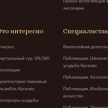
Прокат велосипедов 
лесопарке
Это интересно
Специалиста
 музее
Внемузейная деятель
иртуальный тур. VR/360
Публикации. Шереме
усадьба Кусково
оллекции
Публикации. Каталог
рхитектурно-парковый
нсамбль Кусково
Публикации. Изобраз
искусство
нтерьеры усадьбы
Публикации. Декорат