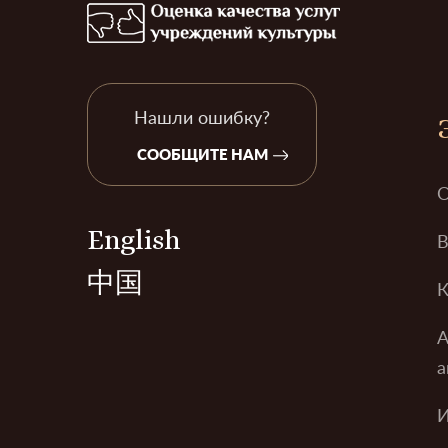
Нашли ошибку?
СООБЩИТЕ НАМ
О
English
В
中国
К
А
а
И