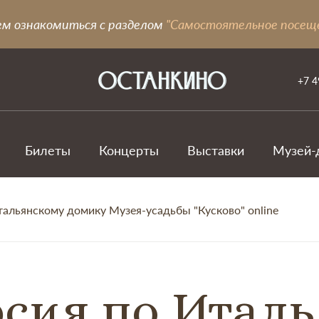
ем ознакомиться с разделом
"Самостоятельное посещ
+7 4
Билеты
Концерты
Выставки
Музей-
тальянскому домику Музея-усадьбы "Кусково" online
сия по Итал