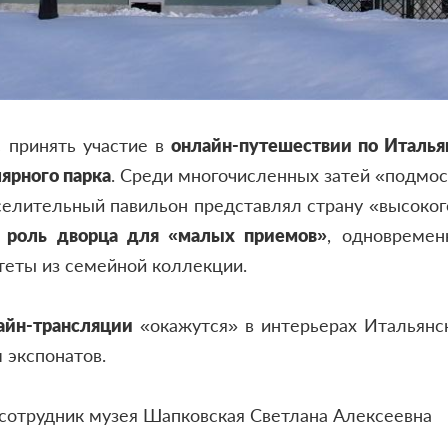
 принять участие в
онлайн-путешествии по Италь
ярного парка
. Среди многочисленных затей «подмос
веселительный павильон представлял страну «высок
ь
роль дворца для «малых приемов»
, одновремен
еты из семейной коллекции.
айн-трансляции
«окажутся» в интерьерах Итальянск
 экспонатов.
 сотрудник музея Шапковская Светлана Алексеевна