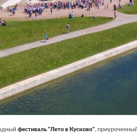
годный
фестиваль "Лето в Кусково"
, приуроченны