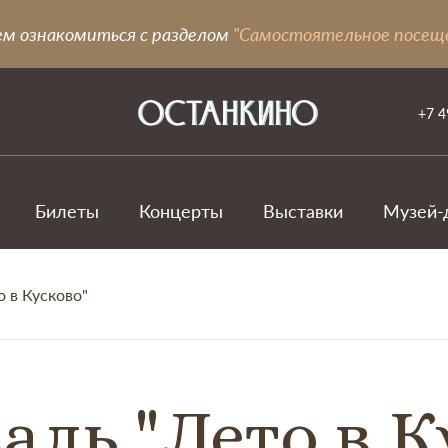
ем ознакомиться с разделом
"Самостоятельное посещ
+7 4
Билеты
Концерты
Выставки
Музей-
о в Кусково"
аль "Лето в К