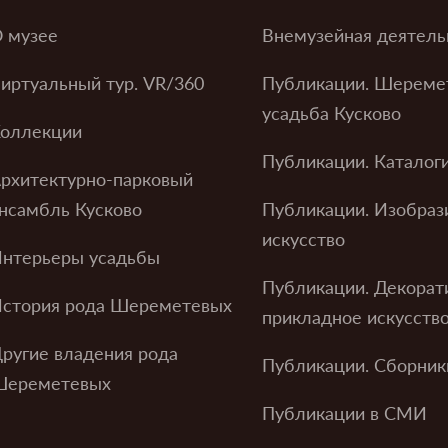
 музее
Внемузейная деятель
иртуальный тур. VR/360
Публикации. Шереме
усадьба Кусково
оллекции
Публикации. Каталог
рхитектурно-парковый
нсамбль Кусково
Публикации. Изобраз
искусство
нтерьеры усадьбы
Публикации. Декорат
стория рода Шереметевых
прикладное искусств
ругие владения рода
Публикации. Сборник
Шереметевых
Публикации в СМИ