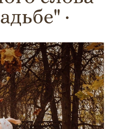
адьбе"