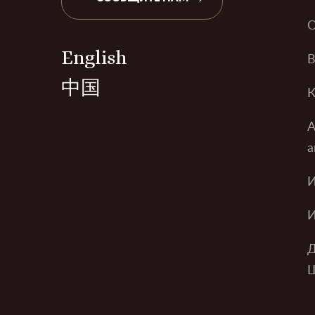
О
English
В
中国
К
А
а
И
И
Д