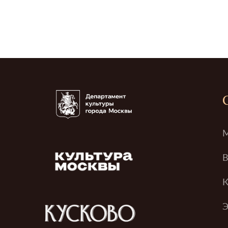
М
В
К
Э