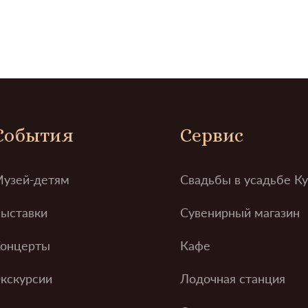
События
Сервис
узей-детям
Свадьбы в усадьбе К
ыставки
Сувенирный магазин
онцерты
Кафе
кскурсии
Лодочная станция