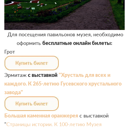
Для посещения павильонов музея, необходимо
оформить
бесплатные онлайн билеты:
Грот
Эрмитаж
с выставкой
"Хрусталь для всех и
каждого. К 265-летию Гусевского хрустального
завода"
Большая каменная оранжерея
с выставкой
"
Страницы истории. К 100-летию Музея