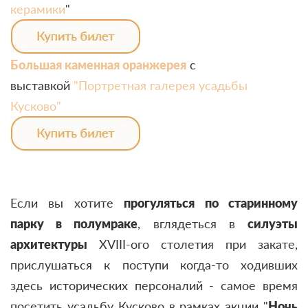
керамики
"
Большая каменная оранжерея
с
выставкой
"Портретная галерея усадьбы
Кусково"
Если вы хотите
прогуляться по старинному
парку в полумраке
, вглядеться в
силуэты
архитектуры
XVIII-ого столетия при закате,
прислушаться к поступи когда-то ходивших
здесь исторических персоналий - самое время
посетить усадьбу Кусково в рамках акции "
Ночь