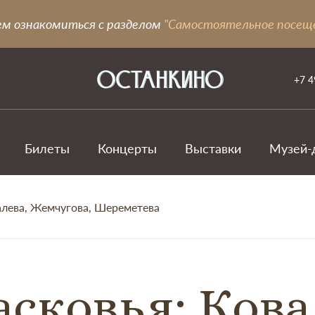
ем ознакомиться с разделом
"Самостоятельное посещ
+7 4
Билеты
Концерты
Выставки
Музей-
алева, Жемчугова, Шереметева
сковья: Кова