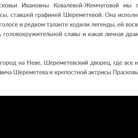
ковьи Ивановны Ковалевой-Жемчуговой мы 
сы, ставшей графиней Шереметевой. Она исполня
 голосе и редком таланте ходили легенды, ей во
ь головокружительной славы и какая личная дра
 город на Неве, Шереметевский дворец, где все
вича Шереметева и крепостной актрисы Прасковьи