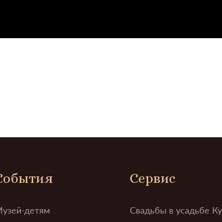
События
Сервис
узей-детям
Свадьбы в усадьбе К