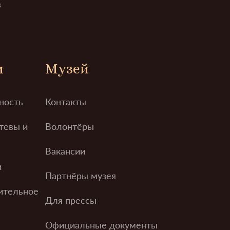
в
м
Музей
ность
Контакты
тевы и
Волонтёры
Вакансии
и
Партнёры музея
ительное
Для прессы
Официальные документы