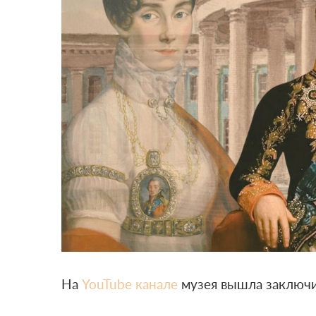
На
YouTube канале
музея вышла заключит