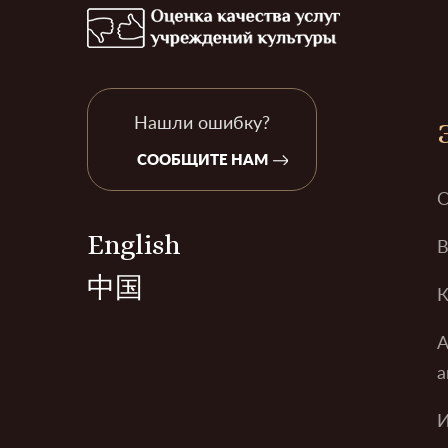
Нашли ошибку?
СООБЩИТЕ НАМ
О
English
В
中国
К
А
а
И