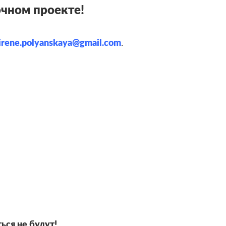
очном проекте!
irene
.
polyanskaya
@
gmail
.
com
.
ься не будут!