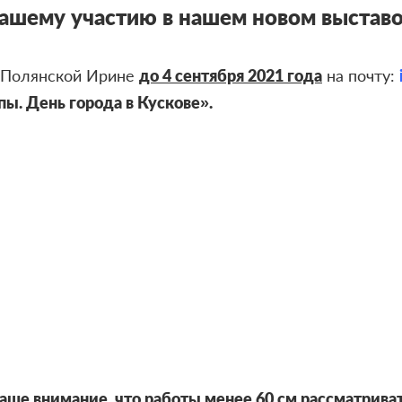
ашему участию в нашем новом выстав
ь Полянской Ирине
до 4 сентября 2021 года
на почту:
ы. День города в Кускове».
ше внимание, что работы менее 60 см рассматриват