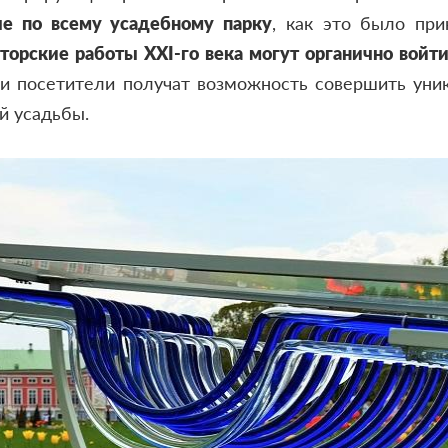
ые по всему усадебному парку
, как это было при
вторские работы
XXI
-го века могут органично войт
ши посетители получат возможность совершить уник
й усадьбы.