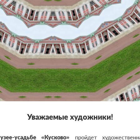
Уважаемые художники!
ее-усадьбе «Кусково»
пройдет художественн