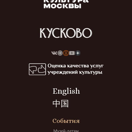
English
中国
События
Музей-детям