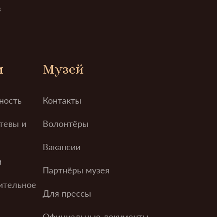
в
м
Музей
ность
Контакты
тевы и
Волонтёры
Вакансии
и
Партнёры музея
ительное
Для прессы
Официальные документы