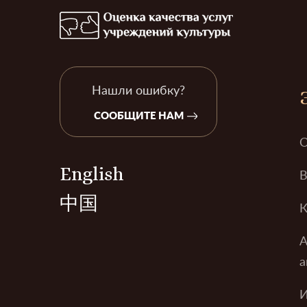
Нашли ошибку?
СООБЩИТЕ НАМ
О
English
В
中国
К
А
а
И