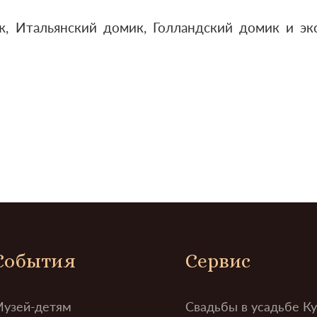
, Итальянский домик, Голландский домик и эк
События
Сервис
узей-детям
Свадьбы в усадьбе К