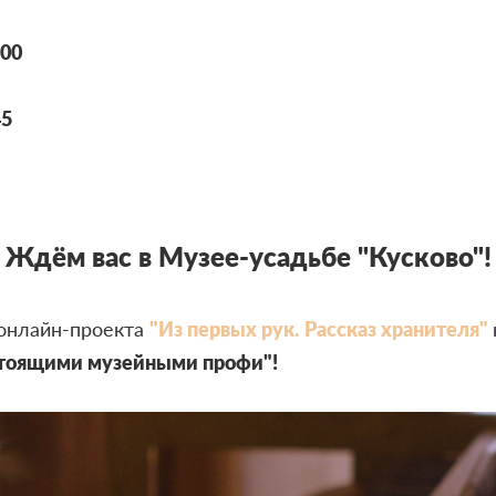
:00
45
Ждём вас в Музее-усадьбе "Кусково"!
онлайн-проекта
"Из первых рук. Рассказ хранителя"
стоящими музейными профи"!