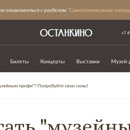
ем ознакомиться с разделом
"Самостоятельное посещ
+7 4
Билеты
Концерты
Выставки
Музей-
музейным профи"? Попробуйте свои силы!
тать "музейн