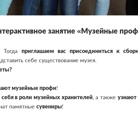
терактивное занятие «Музейные про
? Тогда
приглашаем вас присоединиться к сбор
едставить себе существование музея.
еты?
нают музейные профи
!
 себя в роли музейных хранителей
, а также
узнают 
учат памятные
с
увениры
!