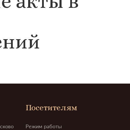
е акты в
ений
Посетителям
усково
Режим работы