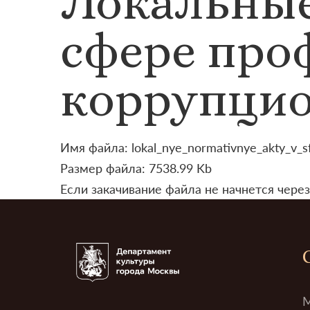
Локальные
сфере про
коррупци
Имя файла: lokal_nye_normativnye_akty_v_sfe
Размер файла: 7538.99 Kb
Если закачивание файла не начнется через
М