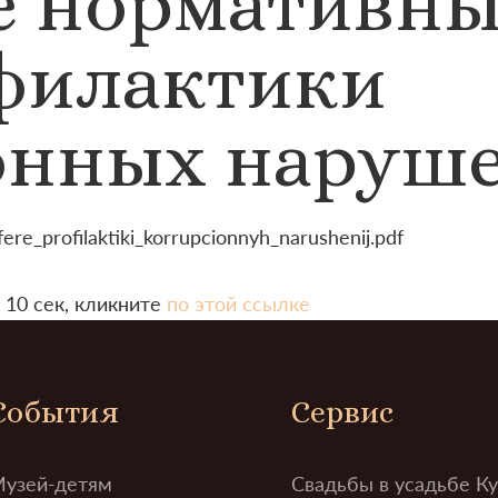
 нормативны
филактики
онных наруш
re_profilaktiki_korrupcionnyh_narushenij.pdf
 10 сек, кликните
по этой ссылке
События
Сервис
узей-детям
Свадьбы в усадьбе К