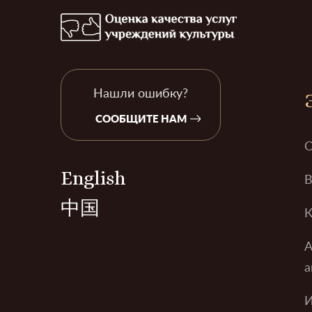
Нашли ошибку?
СООБЩИТЕ НАМ
О
English
В
中国
К
А
а
И