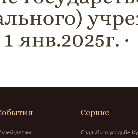
льного) учр
1 янв.2025г.
События
Сервис
узей-детям
Свадьбы в усадьбе К