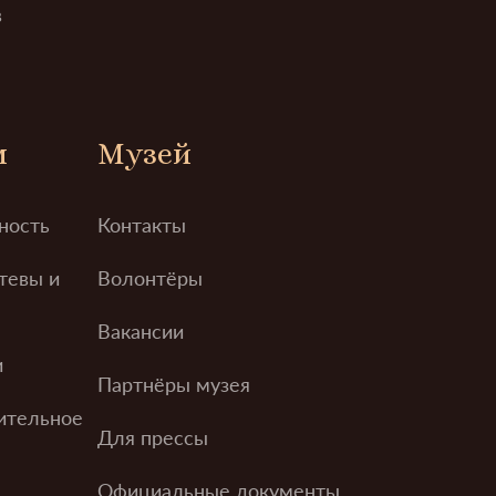
в
м
Музей
ность
Контакты
тевы и
Волонтёры
Вакансии
и
Партнёры музея
ительное
Для прессы
Официальные документы