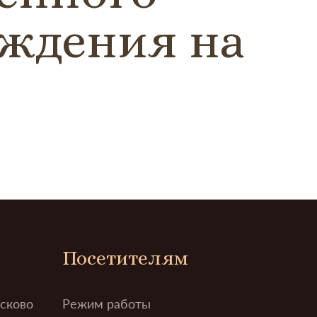
еждения на
Посетителям
усково
Режим работы