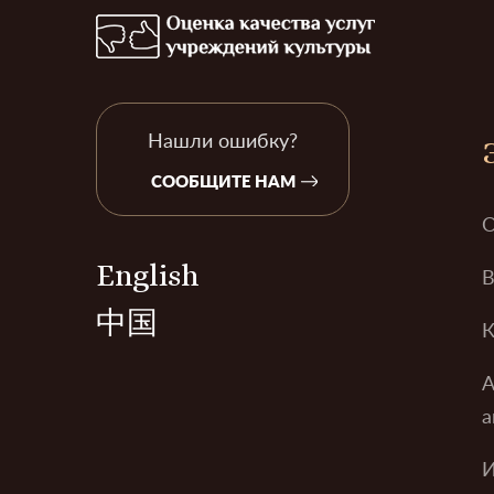
Нашли ошибку?
СООБЩИТЕ НАМ
О
English
В
中国
К
А
а
И