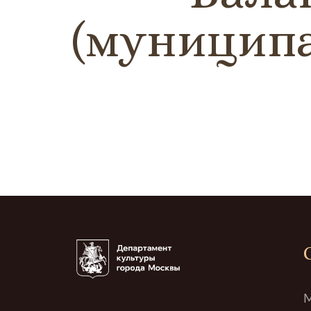
(муниципа
М