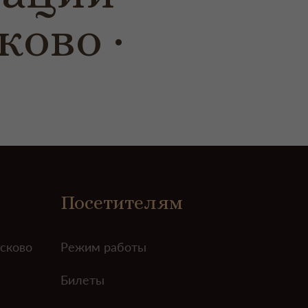
ково
Посетителям
усково
Режим работы
Билеты