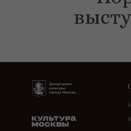
высту
М
В