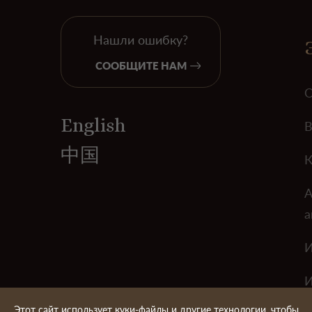
Нашли ошибку?
СООБЩИТЕ НАМ
О
English
В
中国
К
А
а
И
И
Этот сайт использует куки-файлы и другие технологии, чтобы