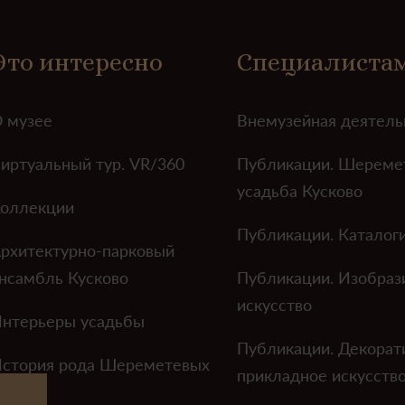
Это интересно
Специалиста
 музее
Внемузейная деятель
иртуальный тур. VR/360
Публикации. Шереме
усадьба Кусково
оллекции
Публикации. Каталог
рхитектурно-парковый
нсамбль Кусково
Публикации. Изобраз
искусство
нтерьеры усадьбы
Публикации. Декорат
стория рода Шереметевых
прикладное искусств