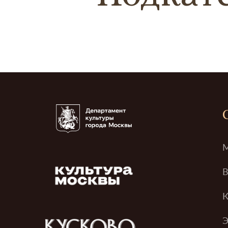
М
В
К
Э