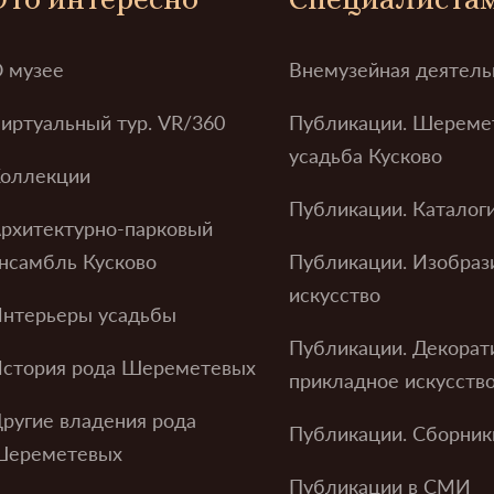
 музее
Внемузейная деятель
иртуальный тур. VR/360
Публикации. Шереме
усадьба Кусково
оллекции
Публикации. Каталог
рхитектурно-парковый
нсамбль Кусково
Публикации. Изобраз
искусство
нтерьеры усадьбы
Публикации. Декорат
стория рода Шереметевых
прикладное искусств
ругие владения рода
Публикации. Сборник
Шереметевых
Публикации в СМИ