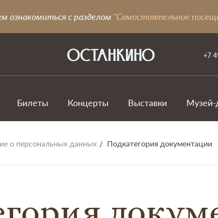
ем ознакомиться с разделом
"Самостоятельное посещ
+7 4
Билеты
Концерты
Выставки
Музей-
е о персональных данных
Подкатегория документации
егория докум