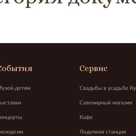
События
Сервис
узей-детям
Свадьбы в усадьбе К
ыставки
Сувенирный магазин
онцерты
Кафе
кскурсии
Лодочная станция