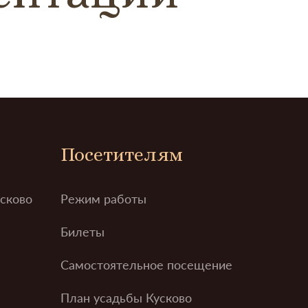
Посетителям
усково
Режим работы
Билеты
Самостоятельное посещение
План усадьбы Кусково