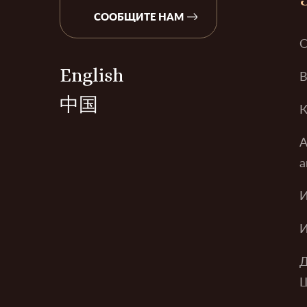
СООБЩИТЕ НАМ
О
English
В
中国
К
А
а
И
И
Д