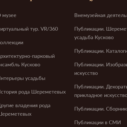
 музее
Внемузейная деятель
иртуальный тур. VR/360
Публикации. Шереме
усадьба Кусково
оллекции
Публикации. Каталог
рхитектурно-парковый
нсамбль Кусково
Публикации. Изобраз
искусство
нтерьеры усадьбы
Публикации. Декорат
стория рода Шереметевых
прикладное искусств
ругие владения рода
Публикации. Сборник
Шереметевых
Публикации в СМИ