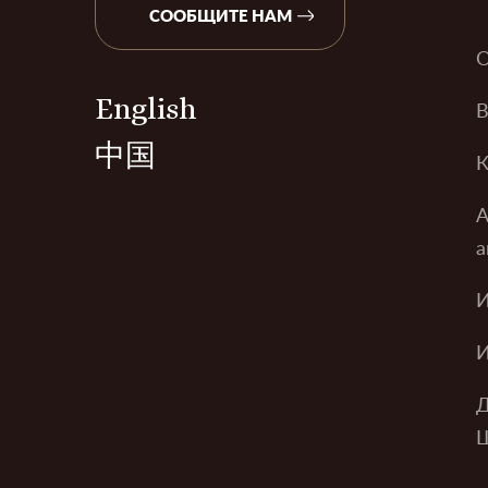
СООБЩИТЕ НАМ
О
English
В
中国
К
А
а
И
И
Д