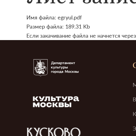
Имя файла: egryul.pdf
Размер файла: 189.31 Kb
Если закачивание файла не начнется через
М
В
К
Э