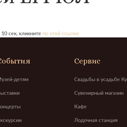
 10 сек, кликните
по этой ссылке
События
Сервис
узей-детям
Свадьбы в усадьбе К
ыставки
Сувенирный магазин
онцерты
Кафе
кскурсии
Лодочная станция