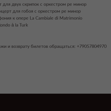
т для двух скрипок с оркестром ре минор
церт для гобоя с оркестром ре минор
ония к опере La Cambiale di Matrimonio
ondo à la Turk
жи и возврату билетов обращаться: +79057804970