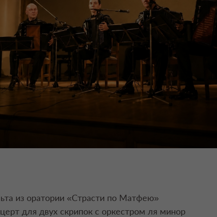
льта из оратории «Страсти по Матфею»
церт для двух скрипок с оркестром ля минор