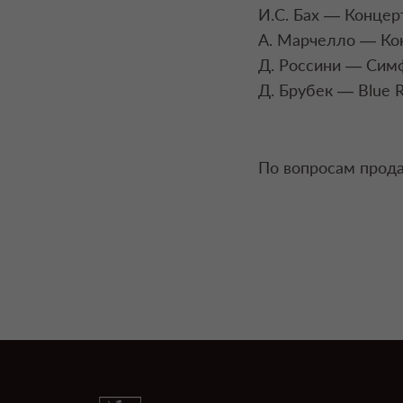
И.С. Бах — Концер
А. Марчелло — Кон
Д. Россини — Симф
Д. Брубек — Blue R
По вопросам прода