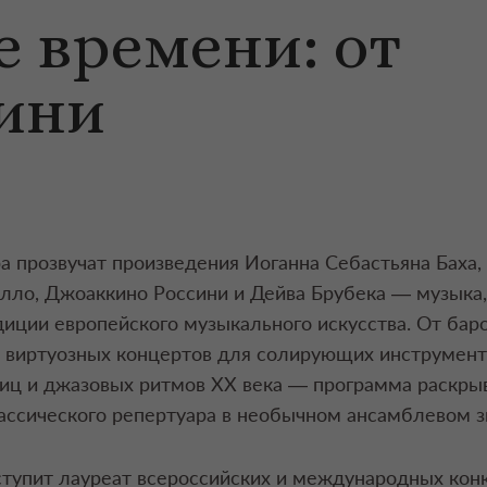
е времени: от
сини
а прозвучат произведения Иоганна Себастьяна Баха,
лло, Джоаккино Россини и Дейва Брубека — музыка
адиции европейского музыкального искусства. От бар
 виртуозных концертов для солирующих инструмент
иц и джазовых ритмов XX века — программа раскры
ассического репертуара в необычном ансамблевом з
тупит лауреат всероссийских и международных кон