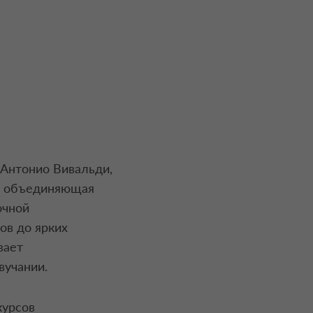
 Антонио Вивальди,
, объединяющая
очной
ов до ярких
вает
вучании.
курсов