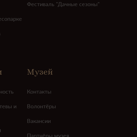
Фестиваль "Дачные сезоны"
есопарке
в
м
Музей
ность
Контакты
тевы и
Волонтёры
Вакансии
и
Партнёры музея