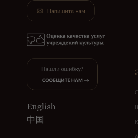
Напишите нам
Нашли ошибку?
СООБЩИТЕ НАМ
О
English
В
中国
К
А