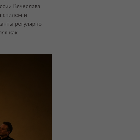
ссии Вячеслава
м стилем и
канты регулярно
яя как