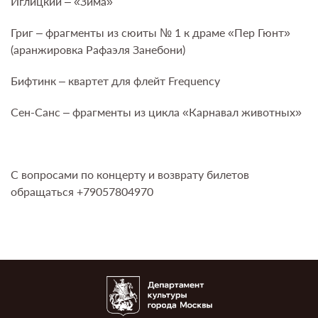
Иглицкий – «Зима»
Григ – фрагменты из сюиты № 1 к драме «Пер Гюнт»
(аранжировка Рафаэля Занебони)
Бифтинк – квартет для флейт Frequency
Сен-Санс – фрагменты из цикла «Карнавал животных»
С вопросами по концерту и возврату билетов
обращаться +79057804970