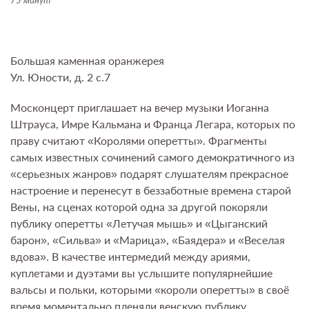
75 минут
Большая каменная оранжерея
Ул. Юности, д. 2 с.7
Москонцерт приглашает на вечер музыки Иоганна
Штрауса, Имре Кальмана и Франца Легара, которых по
праву считают «Королями оперетты». Фрагменты
самых известных сочинений самого демократичного из
«серьезных жанров» подарят слушателям прекрасное
настроение и перенесут в беззаботные времена старой
Вены, на сценах которой одна за другой покоряли
публику оперетты «Летучая мышь» и «Цыганский
барон», «Сильва» и «Марица», «Баядера» и «Веселая
вдова». В качестве интермедий между ариями,
куплетами и дуэтами вы услышите популярнейшие
вальсы и польки, которыми «короли оперетты» в своё
время моментально пленяли венскую публику.