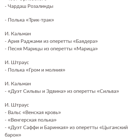
- Чардаш Розалинды
- Полька «Трик-трак»
И. Кальман
- Ария Раджами из оперетты «Баядера»
- Песня Марицы из оперетты «Марица»
И. Штраус
- Полька «Гром и молния»
И. Кальман
- «Дуэт Сильвы и Эдвина» из оперетты «Сильва»
И. Штраус
- Вальс «Венская кровь»
- «Венгерская полька»
- «Дуэт Саффи и Баринкая» из оперетты «Цыганский
барон»