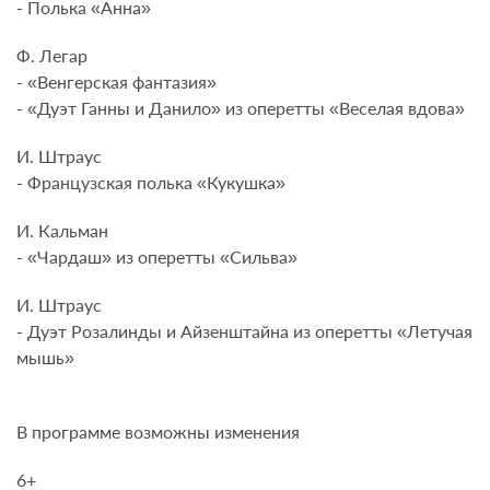
- Полька «Анна»
Ф. Легар
- «Венгерская фантазия»
- «Дуэт Ганны и Данило» из оперетты «Веселая вдова»
И. Штраус
- Французская полька «Кукушка»
И. Кальман
- «Чардаш» из оперетты «Сильва»
И. Штраус
- Дуэт Розалинды и Айзенштайна из оперетты «Летучая
мышь»
В программе возможны изменения
6+