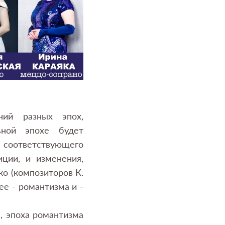
ний разных эпох,
ьной эпохе будет
и соответствующего
ции, и изменения,
ко (композиторов К.
ее - романтизма и -
, эпоха романтизма