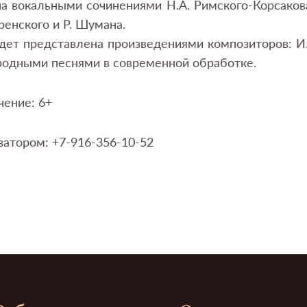
а вокальными сочинениями Н.А. Римского-Корсакова,
Аренского и Р. Шумана.
дет представлена произведениями композиторов: И.О
родными песнями в современной обработке.
чение: 6+
изатором: +7-916-356-10-52