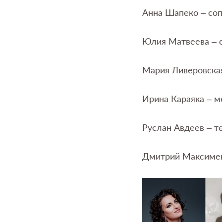
Анна Шапеко – со
Юлия Матвеева – 
Мария Ливеровская
Ирина Караяка – м
Руслан Авдеев – т
Дмитрий Максимен