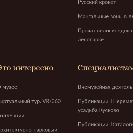
Русский крокет
Мангальные зоны в л
Прокат велосипедов 
лесопарке
Это интересно
Специалиста
 музее
Внемузейная деятель
иртуальный тур. VR/360
Публикации. Шереме
усадьба Кусково
оллекции
Публикации. Каталог
рхитектурно-парковый