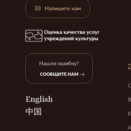
Напишите нам
Нашли ошибку?
СООБЩИТЕ НАМ
О
English
В
中国
К
А