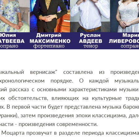
ыкальный вернисаж" составлена из произведе
хронологическом порядке. О каждой музыкал
кий рассказ с основными характеристиками музык
х обстоятельств, влияющих на культурные тради
х. В первой части будет представлена музыка барок
ранки), затем произведения эпохи классицизма, дал
части - произведения современности.
 Моцарта прозвучат в разделе периода классицизма