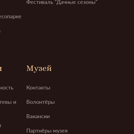
Фестиваль "Дачные сезоны"
есопарке
в
м
Музей
ность
Контакты
тевы и
Волонтёры
Вакансии
и
Партнёры музея