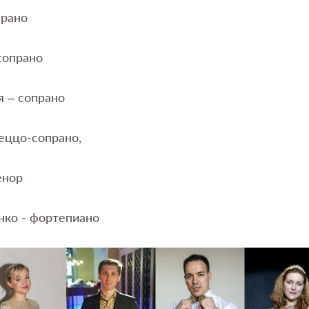
прано
сопрано
 – сопрано
еццо-сопрано,
енор
ко - фортепиано