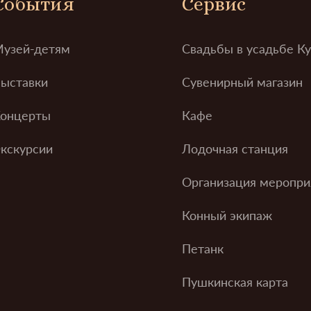
События
Сервис
узей-детям
Свадьбы в усадьбе К
ыставки
Сувенирный магазин
онцерты
Кафе
кскурсии
Лодочная станция
Организация меропри
Конный экипаж
Петанк
Пушкинская карта