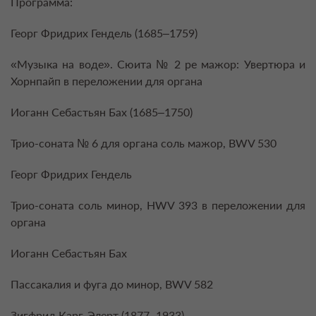
Программа:
Георг Фридрих Гендель (1685–1759)
«Музыка на воде». Сюита № 2 ре мажор: Увертюра и
Хорнпайп в переложении для органа
Иоганн Себастьян Бах (1685–1750)
Трио-соната № 6 для органа соль мажор, BWV 530
Георг Фридрих Гендель
Трио-соната соль минор, HWV 393 в переложении для
органа
Иоганн Себастьян Бах
Пассакалия и фуга до минор, BWV 582
Зигфрид Карг-Элерт (1877–1933)