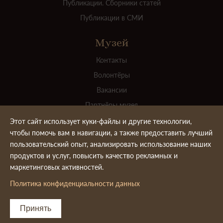
Публикации. Сборники статей
Публикации в СМИ
Музей
Контакты
Волонтёры
Вакансии
Партнёры музея
Для прессы
Этот сайт использует куки-файлы и другие технологии,
чтобы помочь вам в навигации, а также предоставить лучший
Официальные документы
пользовательский опыт, анализировать использование наших
Ваш вклад в пополнение коллекции
продуктов и услуг, повысить качество рекламных и
Реставрация картины "Корабли в гавани Флиссингена"
маркетинговых активностей.
Политика конфиденциальности данных
© 1919-2025. Государственный дворцово-парковый
Принять
музей-заповедник «Останкино и Кусково»