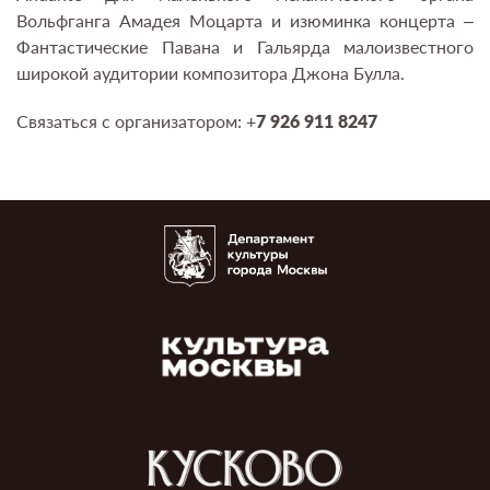
Вольфганга Амадея Моцарта и изюминка концерта –
Фантастические Павана и Гальярда малоизвестного
широкой аудитории композитора Джона Булла.
Связаться с организатором: +
7 926 911 8247