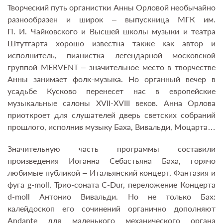
Творческий путь органистки Анны Орловой необычайно
разнообразен и широк – выпускница МГК им.
П. И. Чайковского и Высшей школы музыки и театра
Штутгарта хорошо известна также как автор и
исполнитель, пианистка легендарной московской
группой MERVENT – значительное место в творчестве
Анны занимает фолк-музыка. Но органный вечер в
усадьбе Кусково перенесет нас в европейские
музыкальные салоны XVII-XVIII веков. Анна Орлова
приоткроет для слушателей дверь светских собраний
прошлого, исполнив музыку Баха, Вивальди, Моцарта…
Значительную часть программы составили
произведения Иоганна Себастьяна Баха, горячо
любимые публикой – Итальянский концерт, Фантазия и
фуга g-moll, Трио-соната C-Dur, переложение Концерта
d-moll Антонио Вивальди. Но не только Бах:
калейдоскоп его сочинений органично дополняют
Andante для маленького механического органа