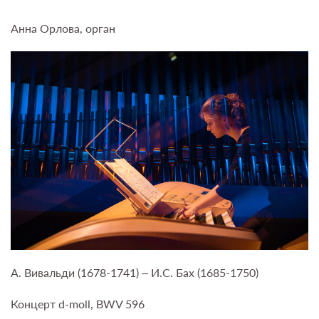
Анна Орлова, орган
А. Вивальди (1678-1741) – И.С. Бах (1685-1750)
Концерт d-moll, BWV 596