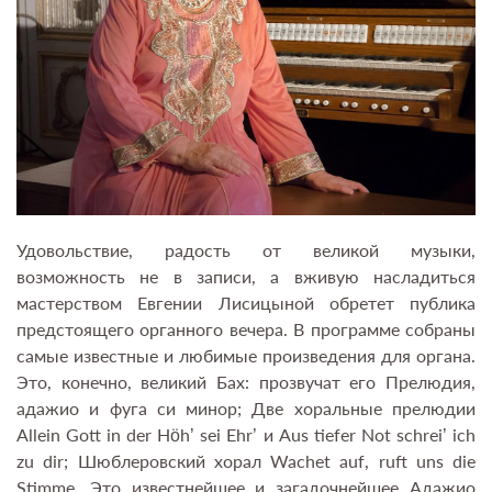
Удовольствие, радость от великой музыки,
возможность не в записи, а вживую насладиться
мастерством Евгении Лисицыной обретет публика
предстоящего органного вечера. В программе собраны
самые известные и любимые произведения для органа.
Это, конечно, великий Бах: прозвучат его Прелюдия,
адажио и фуга си минор; Две хоральные прелюдии
Allein Gott in der Höh’ sei Ehr’ и Aus tiefer Not schrei’ ich
zu dir; Шюблеровский хорал Wachet auf, ruft uns die
Stimme. Это известнейшее и загадочнейшее Адажио