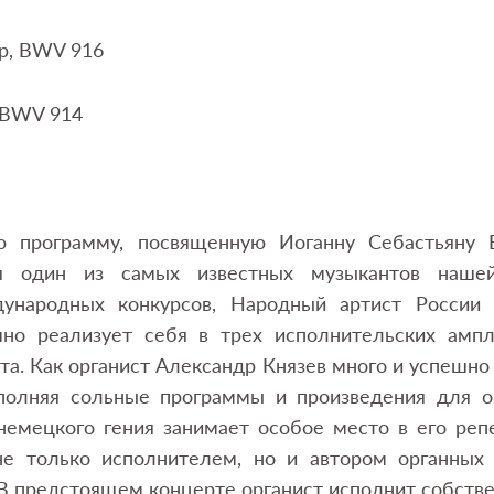
р, BWV 916
 BWV 914
ю программу, посвященную Иоганну Себастьяну Б
я один из самых известных музыкантов нашей
ународных конкурсов, Народный артист России 
но реализует себя в трех исполнительских амплу
ста. Как органист Александр Князев много и успешно
полняя сольные программы и произведения для ор
немецкого гения занимает особое место в его реп
не только исполнителем, но и автором органных
 В предстоящем концерте органист исполнит собств