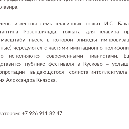
клавира.
день известны семь клавирных токкат И.С. Бах
тантина Розеншильда, токката для клавира пр
 масштабу пьесу, в которой эпизоды импровизац
тные) чередуются с частями имитационно-полифони
то исполняются современными пианистами. Е
дставится публике фестиваля в Кусково – услыш
рпретации выдающегося солиста-интеллектуала
ия Александра Князева.
затором: +7 926 911 82 47