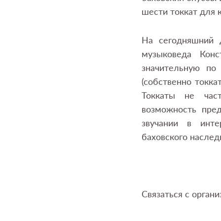
шести токкат для 
На сегодняшний 
музыковеда Конс
значительную по
(собственно токка
Токкаты не час
возможность пре
звучании в инте
баховского наслед
Связаться с органи