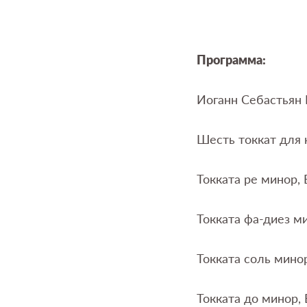
Программа:
Иоганн Себастьян 
Шесть токкат для к
Токката ре минор,
Токката фа-диез м
Токката соль мино
Токката до минор,