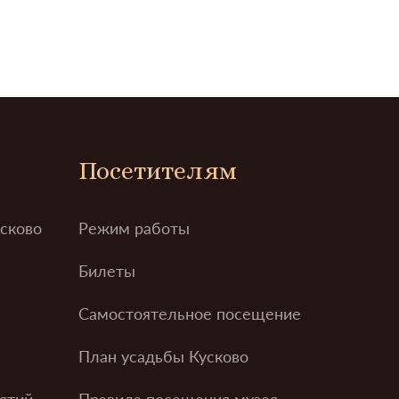
Посетителям
усково
Режим работы
Билеты
Самостоятельное посещение
План усадьбы Кусково
ятий
Правила посещения музея