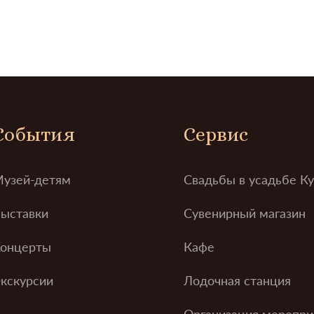
События
Сервис
узей-детям
Свадьбы в усадьбе К
ыставки
Сувенирный магазин
онцерты
Кафе
кскурсии
Лодочная станция
Организация меропри