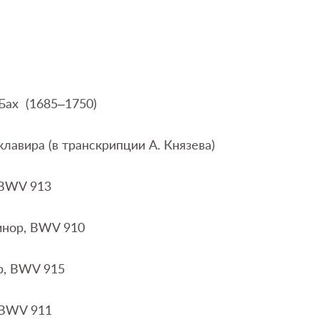
Бах (1685–1750)
лавира (в транскрипции А. Князева)
 BWV 913
инор, BWV 910
р, BWV 915
 BWV 911