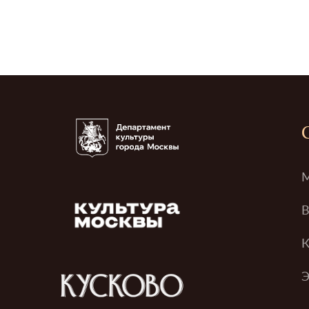
М
В
К
Э