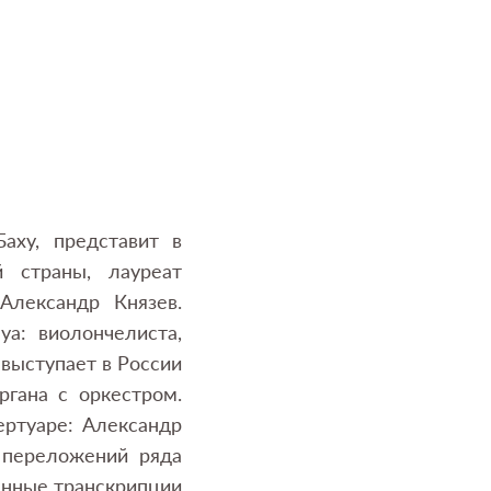
аху, представит в
 страны, лауреат
Александр Князев.
а: виолончелиста,
 выступает в России
гана с оркестром.
ертуаре: Александр
 переложений ряда
енные транскрипции