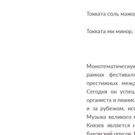
Токката соль мажо
Токката ми минор,
Монотематическу
рамках фестивал
престижных межд
Сегодня он успеш
органиста и пиани
и за рубежом, ис
Музыка великого 
Князев является 
баховский опусов.