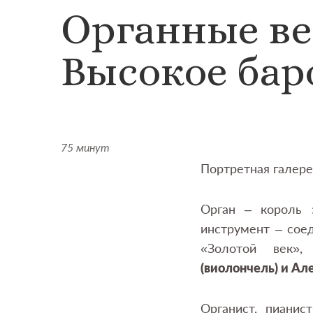
Органные ве
Высокое бар
75 минут
Портретная галер
Орган – король 
инструмент – сое
«Золотой век»,
(виолончель) и А
Органист, пианис