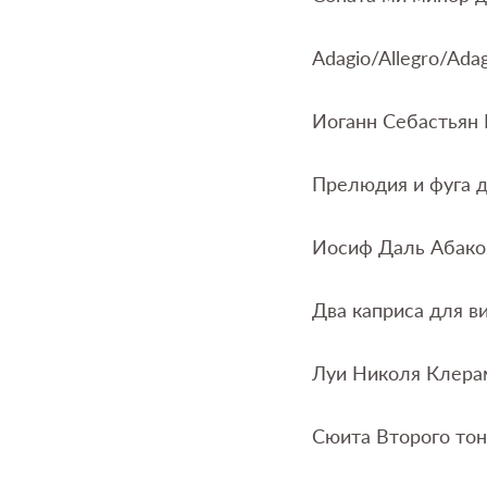
Adagio/Allegro/Adag
Иоганн Себастьян 
Прелюдия и фуга д
Иосиф Даль Абако 
Два каприса для в
Луи Николя Клерам
Сюита Второго тон