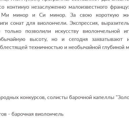
со континуо незаслуженно малоизвестного францу
– Ми минор и Си минор. За свою короткую жи
иги сонат для виолончели. Экспрессия, выразител
е только позволили искусству виолончельной и
обычайную высоту, но и сегодня захватывают 
 блестящей техничностью и необычайной глубиной 
одных конкурсов, солисты барочной капеллы "Золо
ов - барочная виолончель