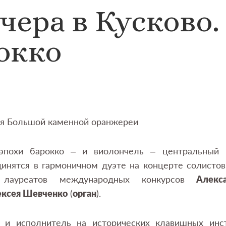
чера в Кусково.
окко
ея Большой каменной оранжереи
эпохи барокко – и виолончель – центральный 
динятся в гармоничном дуэте на концерте солисто
 лауреатов международных конкурсов
Алекс
лексея Шевченко
(
орган
).
т и исполнитель на исторических клавишных инс