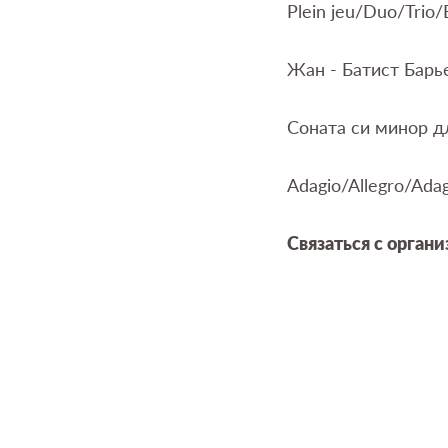
Plein jeu/Duo/Trio/
Жан - Батист Барь
Соната си минор д
Adagio/Allegro/Adag
Связаться с органи