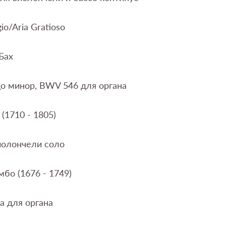
io/Aria Gratioso
Бах
о минор, BWV 546 для органа
(1710 - 1805)
иолончели соло
бо (1676 - 1749)
а для органa