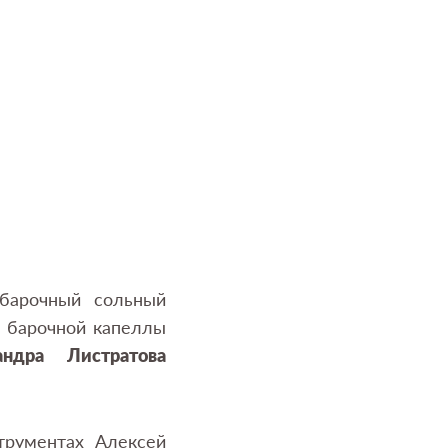
барочный сольный
в барочной капеллы
андра Листратова
трументах Алексей