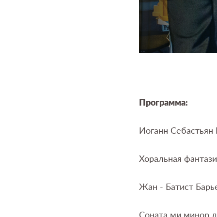
Программа:
Иоганн Себастьян Б
Хоральная фантазия
Жан - Батист Барье
Соната ми минор д