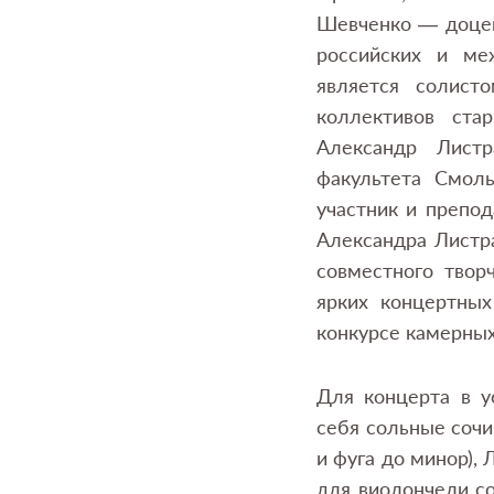
Шевченко — доцен
российских и ме
является солист
коллективов ста
Александр Листр
факультета Смоль
участник и препод
Александра Листра
совместного твор
ярких концертных
конкурсе камерных
Для концерта в у
себя сольные сочи
и фуга до минор), 
для виолончели с