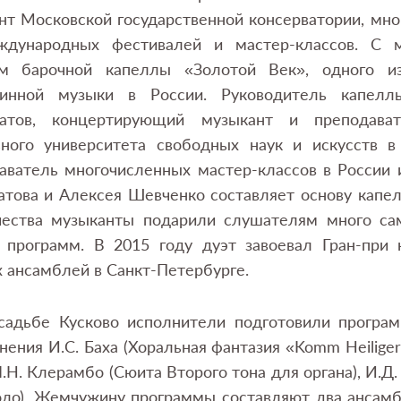
т Московской государственной консерватории, мно
ждународных фестивалей и мастер-классов. С 
ом барочной капеллы «Золотой Век», одного и
ринной музыки в России. Руководитель капелл
атов, концертирующий музыкант и преподават
ного университета свободных наук и искусств в 
аватель многочисленных мастер-классов в России 
това и Алексея Шевченко составляет основу капел
чества музыканты подарили слушателям много са
 программ. В 2015 году дуэт завоевал Гран-при
 ансамблей в Санкт-Петербурге.
садьбе Кусково исполнители подготовили програ
нения И.С. Баха (Хоральная фантазия «Komm Heilige
Л.Н. Клерамбо (Сюита Второго тона для органa), И.Д.
оло). Жемчужину программы составляют два ансамб