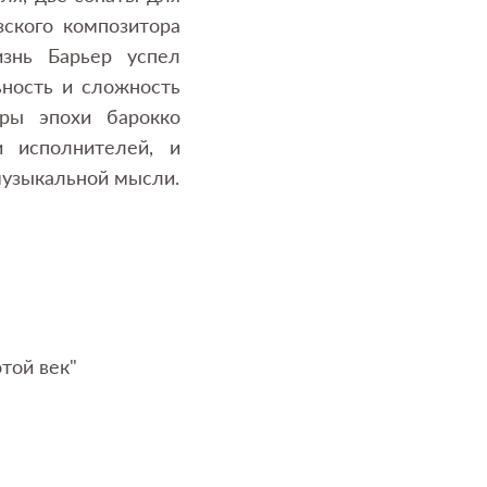
зского композитора
знь Барьер успел
ьность и сложность
гры эпохи барокко
и исполнителей, и
музыкальной мысли.
той век"