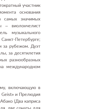
гократный участник
момента основания
з самых значимых
ы – виолончелист
ель музыкального
Санкт-Петербурге;
и за рубежом. Дуэт
лы, за десятилетия
мых разнообразных
 на международном
мму, включающую в
r Geist» и Прелюдия
 Абако (Два каприса
ля, две сонаты для