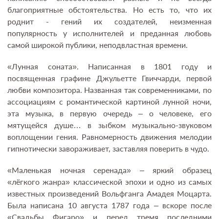
благоприятные обстоятельства. Но есть то, что их
роднит - гений их создателей, неизменная
популярность у исполнителей и преданная любовь
самой широкой публики, неподвластная времени.
«Лунная соната». Написанная в 1801 году и
посвященная графине Джульетте Гвиччарди, первой
любви композитора. Названная так современниками, по
ассоциациям с романтической картиной лунной ночи,
эта музыка, в первую очередь – о человеке, его
мятущейся душе… в зыбком музыкально-звуковом
воплощении гения. Равномерность движения мелодии
гипнотически завораживает, заставляя поверить в чудо.
«Маленькая ночная серенада» – яркий образец
«лёгкого жанра» классической эпохи и одно из самых
известных произведений Вольфганга Амадея Моцарта.
Была написана 10 августа 1787 года – вскоре после
«Свадьбы Фигаро» и перед тремя последними