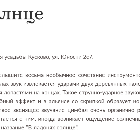
олнце
я усадьбы Кусково, ул. Юности 2с7.
слышите весьма необычное сочетание инструменто
лах звук извлекается ударами двух деревянных пал
лопастями на концах. Такое струнно-ударное звуко
ный эффект и в альянсе со скрипкой образует но
ивое звенящее звучание цимбал очень органично 
тается с ним, иногда возникает ощущение солнечн
 название "В ладонях солнце".