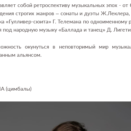
вляет собой ретроспективу музыкальных эпох - от б
дения строгих жанров – сонаты и дуэты Ж.Леклера, Р
а «Гулливер-сюита» Г. Телемана по одноименному 
я под народную музыку «Баллада и танец» Д. Лигети
можность окунуться в неповторимый мир музыка
анным альянсом.
А (цимбалы)