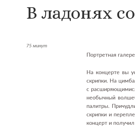
В ладонях с
75 минут
Портретная галере
На концерте вы у
скрипки. На цимба
с расширяющимися 
необычный волшеб
палитры. Причудл
скрипки и перепле
концерт и получил