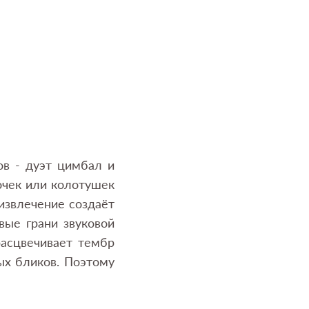
в - дуэт цимбал и
очек или колотушек
извлечение создаёт
вые грани звуковой
расцвечивает тембр
ых бликов. Поэтому