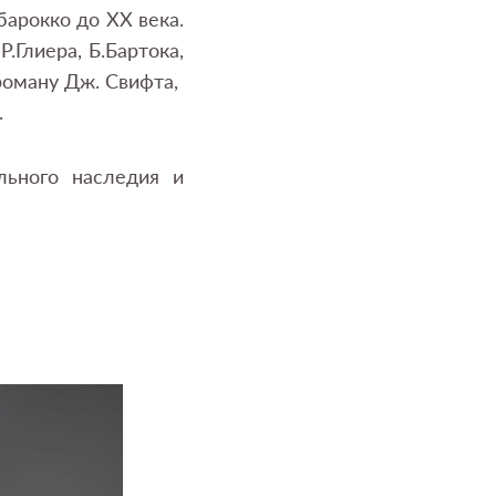
арокко до ХХ века.
.Глиера, Б.Бартока,
роману Дж. Свифта,
.
льного наследия и