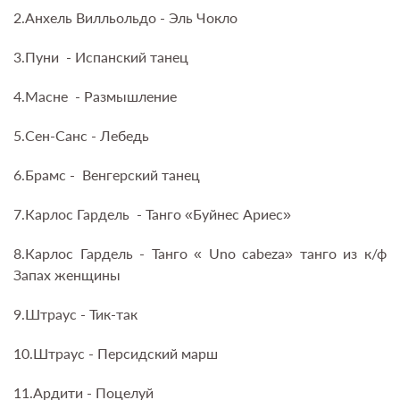
2.Анхель Вилльольдо - Эль Чокло
3.Пуни - Испанский танец
4.Масне - Размышление
5.Сен-Санс - Лебедь
6.Брамс - Венгерский танец
7.Карлос Гардель - Танго «Буйнес Ариес»
8.Карлос Гардель - Танго « Uno cabeza» танго из к/ф
Запах женщины
9.Штраус - Тик-так
10.Штраус - Персидский марш
11.Aрдити - Поцелуй