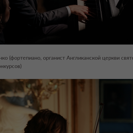
о (фортепиано, органист Англиканской церкви свято
нкурсов)