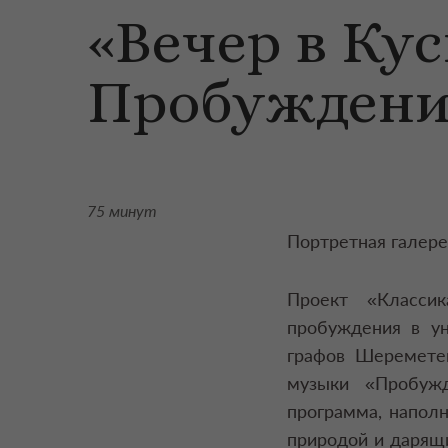
«Вечер в Кус
Пробуждени
75 минут
Портретная галере
Проект «Класси
пробуждения в ун
графов Шереметев
музыки «Пробужд
программа, напол
природой и дарящ