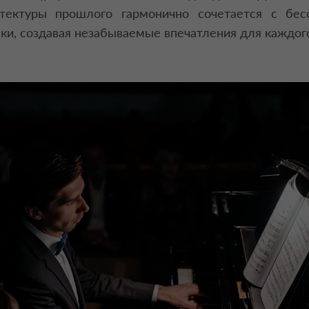
итектуры прошлого гармонично сочетается с бес
ки, создавая незабываемые впечатления для каждого