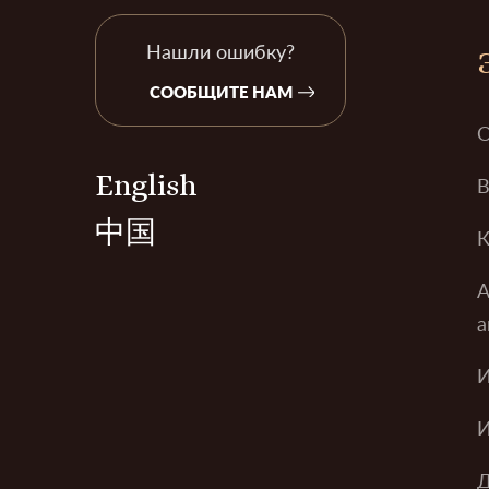
Нашли ошибку?
СООБЩИТЕ НАМ
О
English
В
中国
К
А
а
И
И
Д