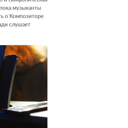
 пока музыканты
ть о Композиторе
ади слушает