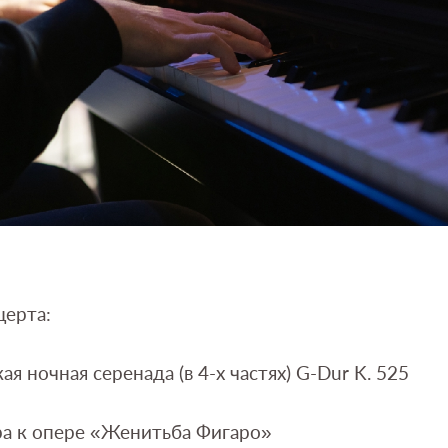
церта:
я ночная серенада (в 4-х частях) G-Dur K. 525
ра к опере «Женитьба Фигаро»