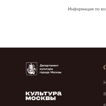
Информация по воз
М
В
К