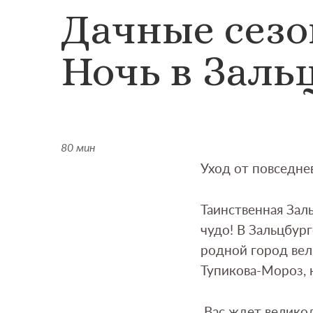
Дачные сезо
Ночь в Заль
80 мин
Уход от повседнев
Таинственная Зал
чудо! В Зальцбург
родной город вел
Тупикова-Мороз, 
Вас ждет великол