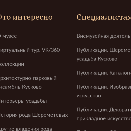
Это интересно
Специалиста
 музее
Внемузейная деятель
иртуальный тур. VR/360
Публикации. Шереме
усадьба Кусково
оллекции
Публикации. Каталог
рхитектурно-парковый
нсамбль Кусково
Публикации. Изобраз
искусство
нтерьеры усадьбы
Публикации. Декорат
стория рода Шереметевых
прикладное искусств
ругие владения рода