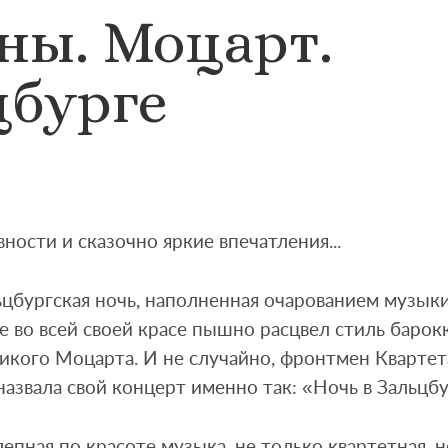
ны. Моцарт.
цбурге
ности и сказочно яркие впечатления...
ьцбургская ночь, наполненная очарованием музык
е во всей своей красе пышно расцвел стиль барокк
икого Моцарта. И не случайно, фронтмен Квартет
назвала свой концерт именно так: «Ночь в Зальцбу
епная по красоте музыка, не только квартетная, 