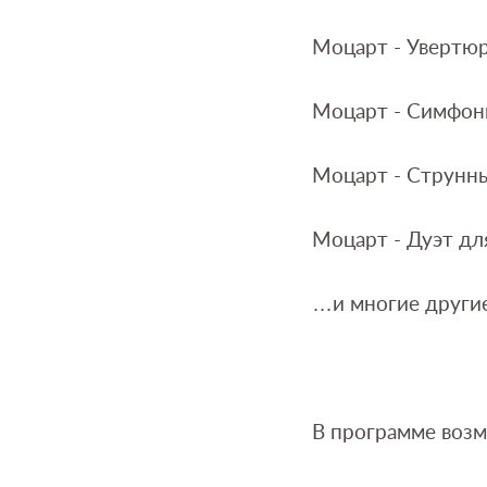
Моцарт - Увертюр
Моцарт - Симфони
Моцарт - Струнны
Моцарт - Дуэт дл
…и многие други
В программе воз