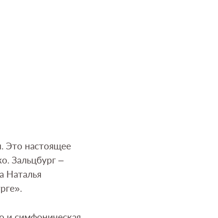
и. Это настоящее
о. Зальцбург –
а Наталья
рге».
но и симфоническая