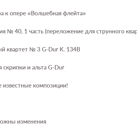
а к опере «Волшебная флейта»
я № 40, 1 часть (переложение для струнного квар
й квартет № 3 G-Dur K. 134B
я скрипки и альта G-Dur
е известные композиции!
можны изменения