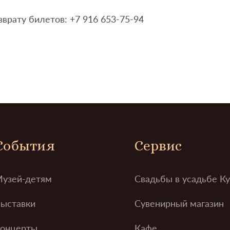
врату билетов: +7 916 653-75-94
События
Сервис
узей-детям
Свадьбы в усадьбе К
ыставки
Сувенирный магазин
онцерты
Кафе