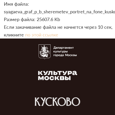
Имя файла:
syagaeva_graf_p_b_sheremetev_portret_na_fone_kusk
Размер файла: 25607.6 Kb
Если закачивание файла не начнется через 10 сек,
кликните
по этой ссылке