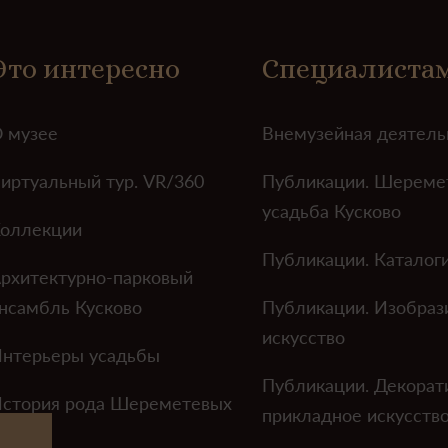
Это интересно
Специалиста
 музее
Внемузейная деятель
иртуальный тур. VR/360
Публикации. Шереме
усадьба Кусково
оллекции
Публикации. Каталог
рхитектурно-парковый
нсамбль Кусково
Публикации. Изобраз
искусство
нтерьеры усадьбы
Публикации. Декорат
стория рода Шереметевых
прикладное искусств