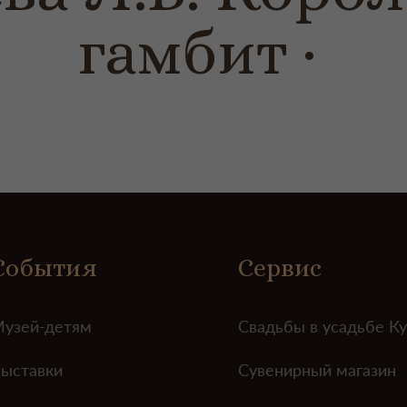
гамбит
События
Сервис
узей-детям
Свадьбы в усадьбе К
ыставки
Сувенирный магазин