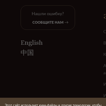
Нашли ошибку?
СООБЩИТЕ НАМ
О
English
В
中国
К
А
а
И
И
Этот сайт использует куки-файлы и другие технологии, чтобы