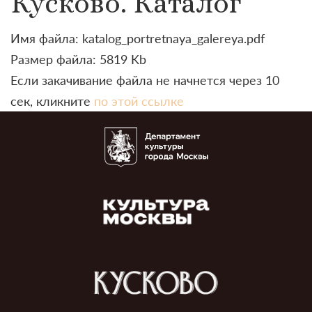
Кусково. Каталог
Имя файла: katalog_portretnaya_galereya.pdf
Размер файла: 5819 Kb
Если закачивание файла не начнется через 10
сек, кликните
по этой ссылке