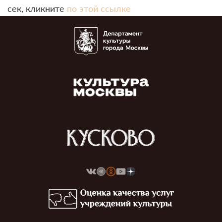
сек, кликните
по этой ссылке