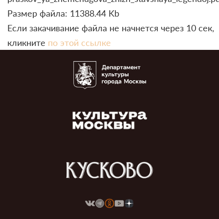
Размер файла: 11388.44 Kb
Если закачивание файла не начнется через 10 сек,
кликните
по этой ссылке