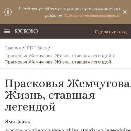
Перед прогулкой по музею рекомендуем ознакомиться с
разделом
"Самостоятельное посещение"
Сделать вклад
Главная
PDF fales
Прасковья Жемчугова. Жизнь, ставшая легендой
Прасковья Жемчугова. Жизнь, ставшая легендой
Прасковья Жемчугова
Жизнь, ставшая
легендой
Имя файла:
praskov_ya_zhemchugova_zhizn_stavshaya_legendoj.p