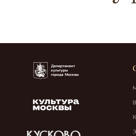
М
В
К
Э