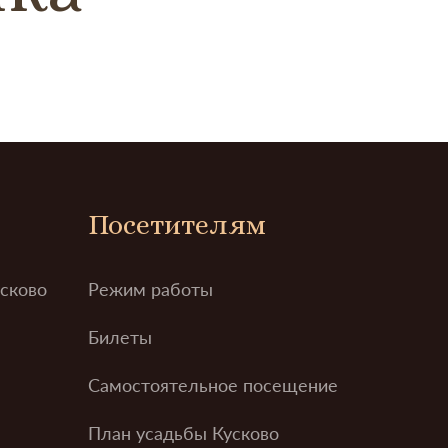
Посетителям
усково
Режим работы
Билеты
Самостоятельное посещение
План усадьбы Кусково