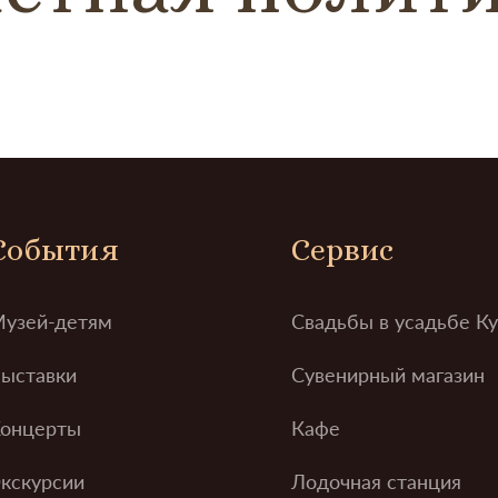
События
Сервис
узей-детям
Свадьбы в усадьбе К
ыставки
Сувенирный магазин
онцерты
Кафе
кскурсии
Лодочная станция