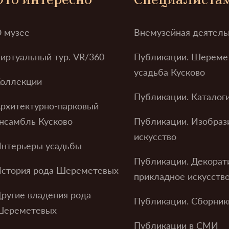
 музее
Внемузейная деятель
иртуальный тур. VR/360
Публикации. Шереме
усадьба Кусково
оллекции
Публикации. Каталог
рхитектурно-парковый
нсамбль Кусково
Публикации. Изобраз
искусство
нтерьеры усадьбы
Публикации. Декорат
стория рода Шереметевых
прикладное искусств
ругие владения рода
Публикации. Сборник
Шереметевых
Публикации в СМИ