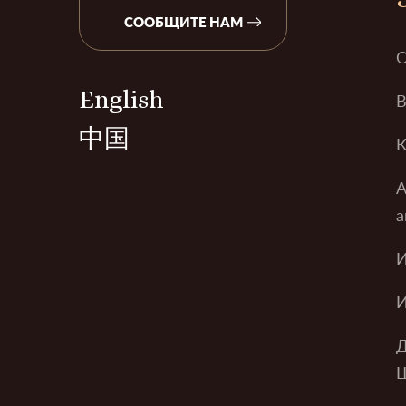
СООБЩИТЕ НАМ
О
English
В
中国
К
А
а
И
И
Д