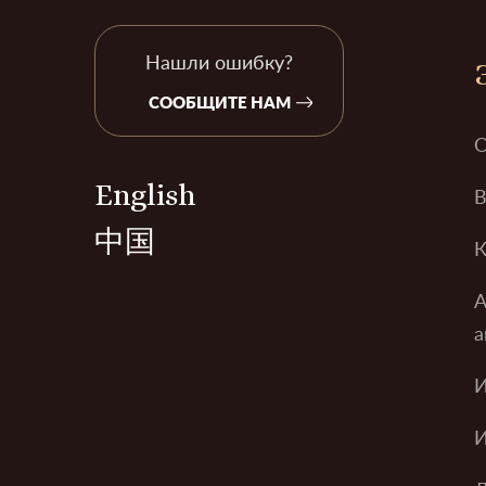
Нашли ошибку?
СООБЩИТЕ НАМ
О
English
В
中国
К
А
а
И
И