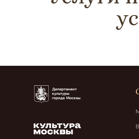
ус
М
В