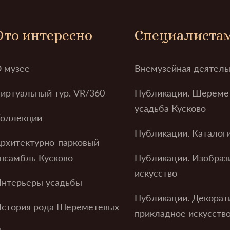
Это интересно
Специалиста
 музее
Внемузейная деятель
иртуальный тур. VR/360
Публикации. Шереме
усадьба Кусково
оллекции
Публикации. Каталог
рхитектурно-парковый
нсамбль Кусково
Публикации. Изобраз
искусство
нтерьеры усадьбы
Публикации. Декорат
стория рода Шереметевых
прикладное искусств