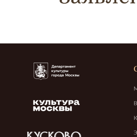
М
В
К
Э