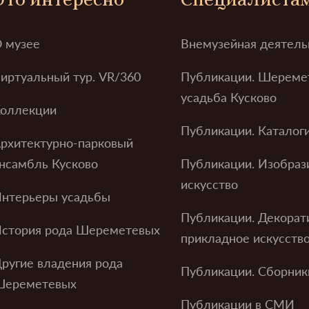
 музее
Внемузейная деятель
иртуальный тур. VR/360
Публикации. Шереме
усадьба Кусково
оллекции
Публикации. Каталог
рхитектурно-парковый
нсамбль Кусково
Публикации. Изобраз
искусство
нтерьеры усадьбы
Публикации. Декорат
стория рода Шереметевых
прикладное искусств
ругие владения рода
Публикации. Сборник
Шереметевых
Публикации в СМИ