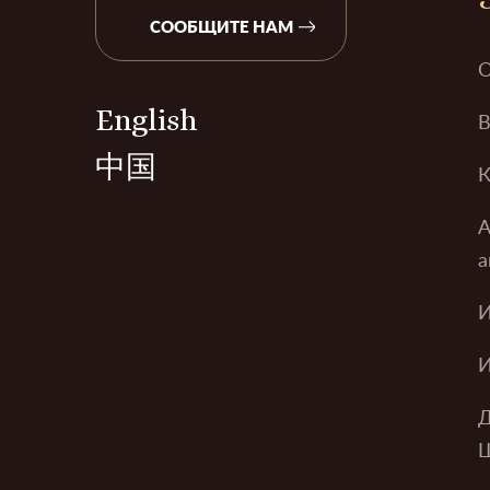
СООБЩИТЕ НАМ
О
English
В
中国
К
А
а
И
И
Д