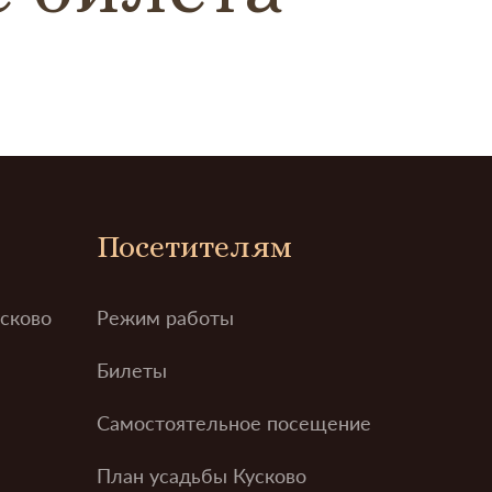
Посетителям
усково
Режим работы
Билеты
Самостоятельное посещение
План усадьбы Кусково