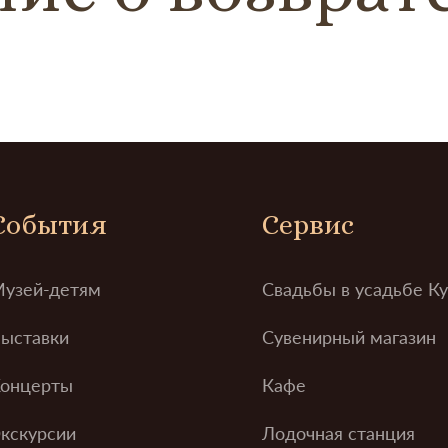
События
Сервис
узей-детям
Свадьбы в усадьбе К
ыставки
Сувенирный магазин
онцерты
Кафе
кскурсии
Лодочная станция