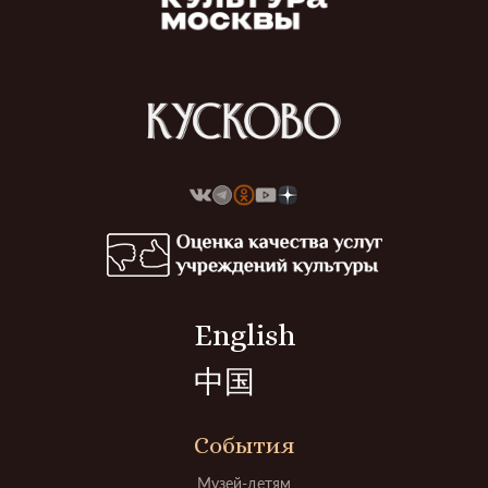
English
中国
События
Музей-детям