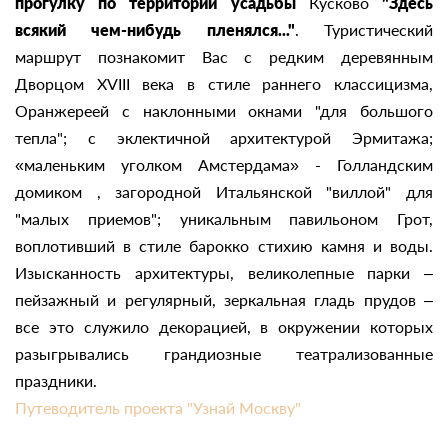
прогулку по территории усадьбы
Кусково
"Здесь
всякий чем-нибудь пленялся..."
. Туристический
маршрут познакомит Вас с редким деревянным
Дворцом XVIII века в стиле раннего классицизма,
Оранжереей с наклонными окнами "для большого
тепла"; с эклектичной архитектурой Эрмитажа;
«маленьким уголком Амстердама» - Голландским
домиком , загородной Итальянской "виллой" для
"малых приемов"; уникальным павильоном Грот,
воплотивший в стиле барокко стихию камня и воды.
Изысканность архитектуры, великолепные парки –
пейзажный и регулярный, зеркальная гладь прудов –
все это служило декорацией, в окружении которых
разыгрывались грандиозные театрализованные
праздники.
Путеводитель проекта "Узнай Москву"