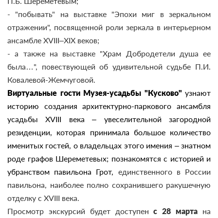
П.Б. Шереметевым;
- "побывать" на выставке "Эпохи миг в зеркальном
отражении", посвященной роли зеркала в интерьерном
ансамбле XVIII–XIX веков;
- а также на выставке "Храм Добродетели душа ее
была…", повествующей об удивительной судьбе П.И.
Ковалевой-Жемчуговой.
Виртуальные гости Музея-усадьбы "Кусково"
узнают
историю создания архитектурно-паркового ансамбля
усадьбы XVIII века – увеселительной загородной
резиденции, которая принимала большое количество
именитых гостей, о владельцах этого имения – знатном
роде графов Шереметевых; познакомятся с историей и
убранством павильона Грот
,
единственного в России
павильона, наиболее полно сохранившего ракушечную
отделку с XVIII века.
Просмотр экскурсий будет доступен
с 28 марта
на