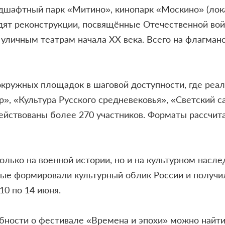
шафтный парк «Митино», кинопарк «Москино» (лока
ят реконструкции, посвящённые Отечественной войне
 уличным театрам начала XX века. Всего на флагман
кружных площадок в шаговой доступности, где реал
», «Культура Русского средневековья», «Светский с
ействованы более 270 участников. Форматы рассчи
только на военной истории, но и на культурном насл
орые формировали культурный облик России и получ
10 по 14 июня.
бности о фестивале «Времена и эпохи» можно найт