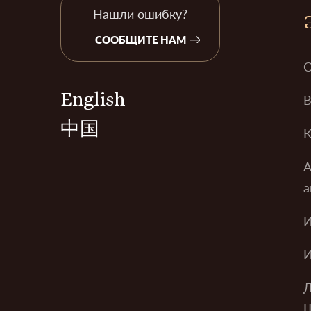
Нашли ошибку?
СООБЩИТЕ НАМ
О
English
В
中国
К
А
а
И
И
Д