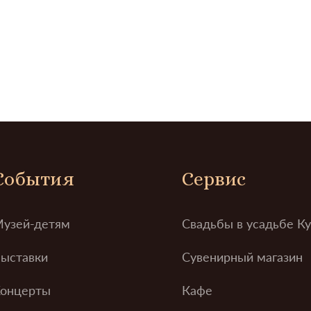
События
Сервис
узей-детям
Свадьбы в усадьбе К
ыставки
Сувенирный магазин
онцерты
Кафе