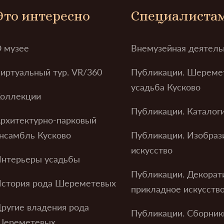
Это интересно
Специалиста
 музее
Внемузейная деятель
иртуальный тур. VR/360
Публикации. Шереме
усадьба Кусково
оллекции
Публикации. Каталог
рхитектурно-парковый
нсамбль Кусково
Публикации. Изобраз
искусство
нтерьеры усадьбы
Публикации. Декорат
стория рода Шереметевых
прикладное искусств
ругие владения рода
Публикации. Сборник
Шереметевых