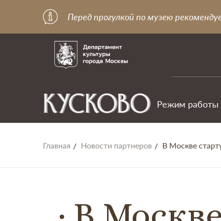
Перед прогулкой по музею рекоменду
Режим работы
Главная
Новости партнеров
В Москве старт
В Москве