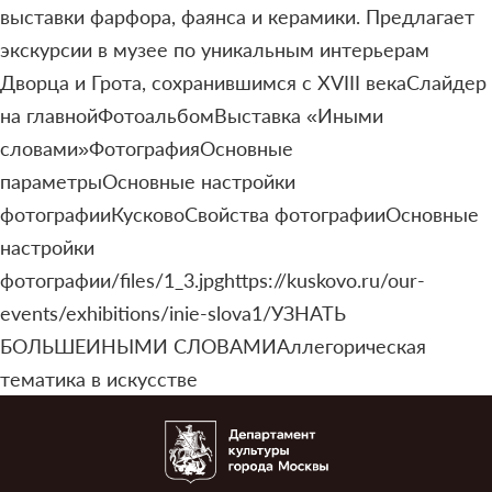
выставки фарфора, фаянса и керамики. Предлагает
экскурсии в музее по уникальным интерьерам
Дворца и Грота, сохранившимся с XVIII векаСлайдер
на главнойФотоальбомВыставка «Иными
словами»ФотографияОсновные
параметрыОсновные настройки
фотографииКусковоСвойства фотографииОсновные
настройки
фотографии/files/1_3.jpghttps://kuskovo.ru/our-
events/exhibitions/inie-slova1/УЗНАТЬ
БОЛЬШЕИНЫМИ СЛОВАМИАллегорическая
тематика в искусстве