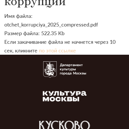
коррупции
Имя файла:
otchet_korrupciya_2025_compressed.pdf
Размер файла: 522.35 Kb
Если закачивание файла не начнется через 10
сек, кликните
по этой ссылке