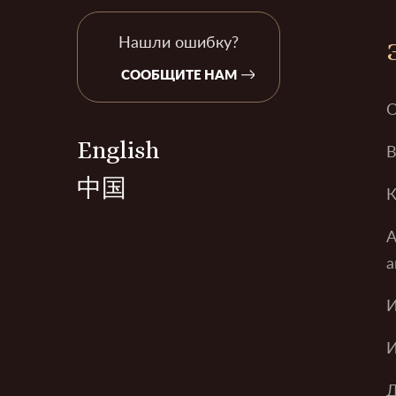
Нашли ошибку?
СООБЩИТЕ НАМ
О
English
В
中国
К
А
а
И
И
Д