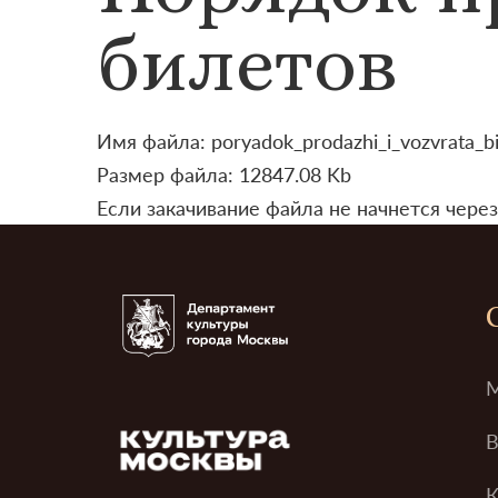
билетов
Имя файла: poryadok_prodazhi_i_vozvrata_bi
Размер файла: 12847.08 Kb
Если закачивание файла не начнется через
М
В
К