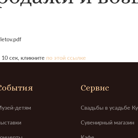
letov.pdf
 10 сек, кликните
по этой ссылке
События
Сервис
узей-детям
Свадьбы в усадьбе К
ыставки
Сувенирный магазин
онцерты
Кафе