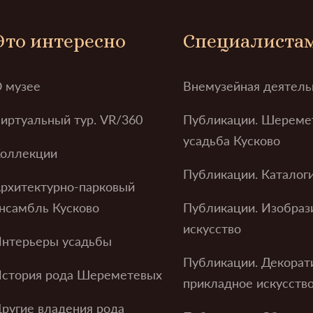
Это интересно
Специалиста
 музее
Внемузейная деятель
иртуальный тур. VR/360
Публикации. Шереме
усадьба Кусково
оллекции
Публикации. Каталог
рхитектурно-парковый
нсамбль Кусково
Публикации. Изобраз
искусство
нтерьеры усадьбы
Публикации. Декорат
стория рода Шереметевых
прикладное искусств
ругие владения рода