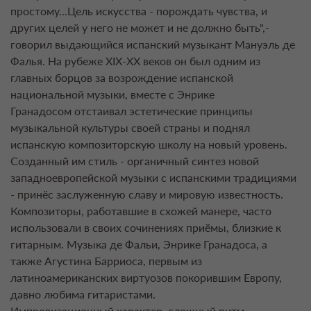
простому...Цель искусства - порождать чувства, и
других целей у него не может и не должно быть",-
говорил выдающийся испанский музыкант Мануэль де
Фалья. На рубеже ХIX-XX веков он был одним из
главных борцов за возрождение испанской
национальной музыки, вместе с Энрике
Гранадосом отстаивал эстетические принципы
музыкальной культуры своей страны и поднял
испанскую композиторскую школу на новый уровень.
Созданный им стиль - органичный синтез новой
западноевропейской музыки с испанскими традициями
- принёс заслуженную славу и мировую известность.
Композиторы, работавшие в схожей манере, часто
использовали в своих сочинениях приёмы, близкие к
гитарным. Музыка де Фальи, Энрике Гранадоса, а
также Агустина Барриоса, первым из
латиноамериканских виртуозов покорившим Европу,
давно любима гитаристами.
Импровизационный характер, сложный ритм,